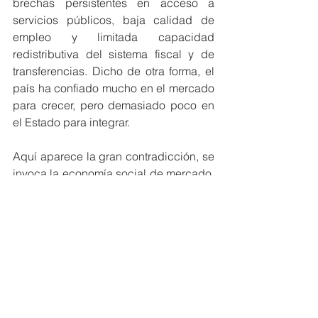
brechas persistentes en acceso a 
servicios públicos, baja calidad de 
empleo y limitada capacidad 
redistributiva del sistema fiscal y de 
transferencias. Dicho de otra forma, el 
país ha confiado mucho en el mercado 
para crecer, pero demasiado poco en 
el Estado para integrar.
Aquí aparece la gran contradicción, se 
invoca la economía social de mercado, 
pero se tolera una sociedad con salud 
fragmentada, educación desigual, 
pensiones insuficientes, trabajo 
informal generalizado y regiones 
enteras desconectadas del progreso. 
Eso no es economía social de mercado 
en su sentido primigenio. Es, más bien, 
un modelo económico neoliberal puro 