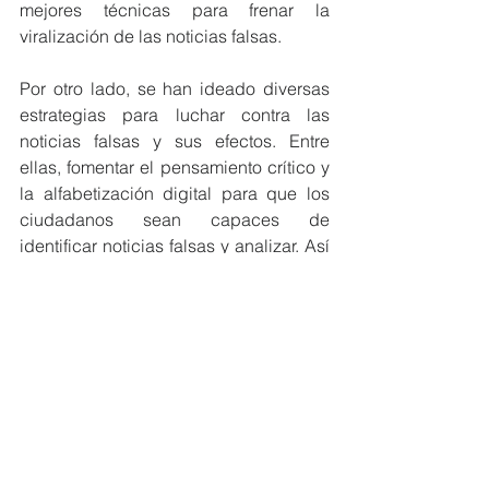
mejores técnicas para frenar la 
viralización de las noticias falsas.
Por otro lado, se han ideado diversas 
estrategias para luchar contra las 
noticias falsas y sus efectos. Entre 
ellas, fomentar el pensamiento crítico y 
la alfabetización digital para que los 
ciudadanos sean capaces de 
identificar noticias falsas y analizar. Así 
mismo, implementar normativas que 
obliguen a las redes sociales y motores 
de búsqueda a tomar más medidas 
activas contra la difusión de 
información falsa. Exigir que los 
anuncios y campañas publicitarias en 
línea revelen sus fuentes de 
financiamiento y objetivos, evitando así 
la manipulación oculta.