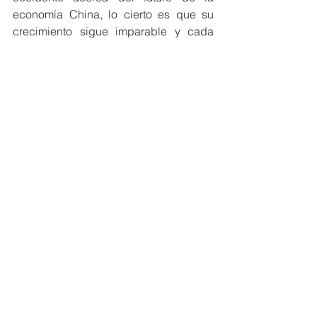
economía China, lo cierto es que su 
crecimiento sigue imparable y cada 
vez se vuelve más poderosa que el 
resto de las economías.  La cifra de 
crecimiento del año pasado de 5.2% y 
el proyectado para el 2024 de 5%, son 
muestras de su actividad económica 
vigorosa.
Referencias:
El autor es actualmente profesor 
principal de Economía Financiera en la 
Universidad Nacional Mayor de San 
Marcos y director del Instituto 
Internacional de Economía y Empresa.