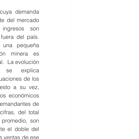
 cuya demanda 
nte del mercado 
ingresos son 
uera del país. 
 una pequeña 
ón minera es 
l.  La evolución 
 se explica 
uaciones de los 
esto a su vez, 
los económicos 
demandantes de 
fras, del total 
 promedio, son 
e el doble del 
 ventas de ese 