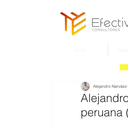
Inicio
Nues
Alejandro Narváez
Alejandr
peruana 