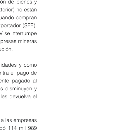
ión de bienes y 
terior) no están 
cuando compran 
portador (SFE). 
V se interrumpe 
mpresas mineras 
ción.  
lidades y como 
tra el pago de 
ente pagado al 
s disminuyen y 
es devuelva el 
 a las empresas 
dó 114 mil 989 