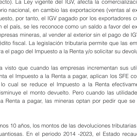
ecto). La Ley vigente del IGV, afecta la comercializac
torio nacional, en cambio las exportaciones (ventas al ex
uesto, por tanto, el IGV pagado por los exportadores 
n el país, se les reconoce como un saldo a favor del ex
presas mineras, al vender al exterior sin el pago de IG
dito fiscal. La legislación tributaria permite que las e
ra el pago del Impuesto a la Renta y/o solicitar su devolu
ha visto que cuando las empresas incrementan sus uti
a el Impuesto a la Renta a pagar, aplican los SFE con
 lo cual se reduce el Impuesto a la Renta efectivam
sminuye el monto devuelto. Pero cuando las utilidade
la Renta a pagar, las mineras optan por pedir que se l
timos 10 años, los montos de las devoluciones tributarias
antiosas. En el periodo 2014 -2023, el Estado recau