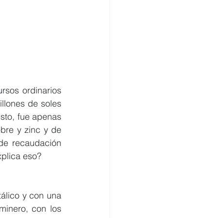
rsos ordinarios 
llones de soles 
sto, fue apenas 
re y zinc y de 
de recaudación 
xplica eso?
álico y con una 
inero, con los 