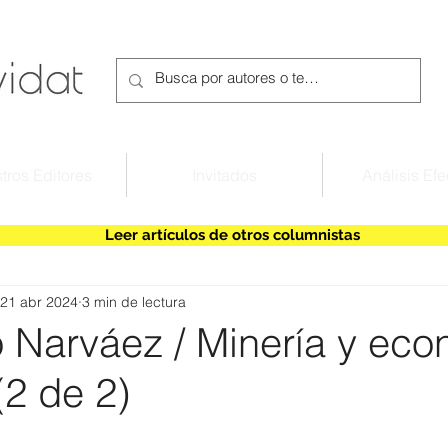
tros Editores
Invitados
Análisis Efe
Leer artículos de otros columnistas
21 abr 2024
3 min de lectura
o Narváez / Minería y ec
(2 de 2)