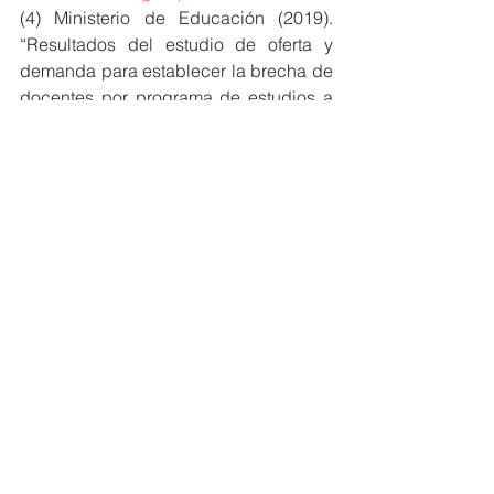
(4) Ministerio de Educación (2019). 
“Resultados del estudio de oferta y 
demanda para establecer la brecha de 
docentes por programa de estudios a 
nivel nacional y regional: documento 
de trabajo”. Lima: Ministerio de 
Educación.
(5) Ver: 
escale.minedu.gob.pe/indicadores
Propuestas
Gestión Pública