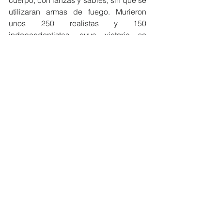
cuerpo, con lanzas y sables, sin que se 
utilizaran armas de fuego. Murieron 
unos 250 realistas y 150 
independentistas, cuya victoria se  
atribuye a la intervención de un 
escuadrón de los Húsares del Perú, al 
mando del coronel argentino Isidoro 
Suárez, quien pidió órdenes a su 
superior, el general peruano José de la 
Mar, pues su escuadrón permanecía 
intacto.  Rázuri fue el encargado de 
llevar el mensaje de La Mar, quien le 
ordenó: “Diga Ud. al comandante 
Suárez que salve ese escuadrón como 
pueda”, pero Rázuri modificó la orden 
y dijo: “Mi Coronel, el general La Mar 
ordena que cargue usted de todos 
modos”. Suárez ordenó entonces la 
carga contra la retaguardia realista, lo 