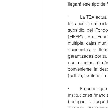
llegará este tipo de 
·        La TEA actu
los atienden, siend
subsidio del Fondo
(FIFPPA), y el Fon
múltiple, cajas mun
accionistas o lín
garantizadas por sus
que mencionaré más a
conveniente la desc
(cultivo, territorio, 
·        Proponer qu
instituciones financ
bodegas, peluquer