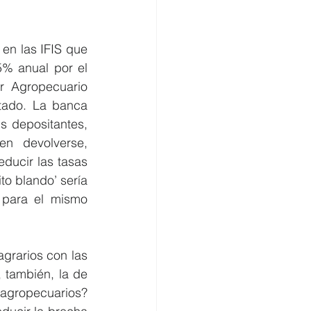
en las IFIS que 
% anual por el 
r Agropecuario 
tado. La banca 
s depositantes, 
n devolverse, 
ducir las tasas 
o blando’ sería 
 para el mismo 
grarios con las 
 también, la de 
gropecuarios? 