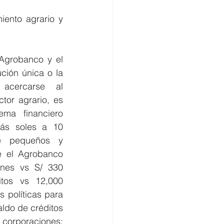
iento agrario y 
 Agrobanco y el 
ión única o la 
acercarse al 
or agrario, es 
ema financiero 
ás soles a 10 
 pequeños y 
 el Agrobanco 
ones vs S/ 330 
itos vs 12,000 
 políticas para 
ldo de créditos 
 corporaciones: 