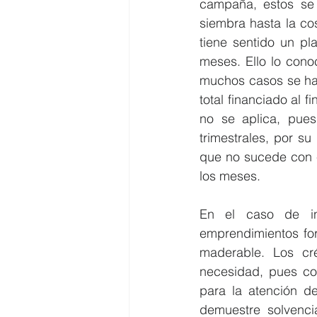
campaña, estos se 
siembra hasta la co
tiene sentido un pl
meses. Ello lo cono
muchos casos se hac
total financiado al f
no se aplica, pue
trimestrales, por su
que no sucede con e
los meses.
En el caso de inv
emprendimientos fore
maderable. Los cré
necesidad, pues con
para la atención de
demuestre solvencia