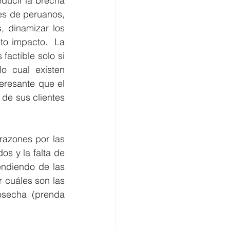
ducir la brecha 
es de peruanos, 
 dinamizar los 
lto impacto.  La 
actible solo si 
o cual existen 
eresante que el 
de sus clientes 
razones por las 
s y la falta de 
ndiendo de las 
 cuáles son las 
osecha (prenda 