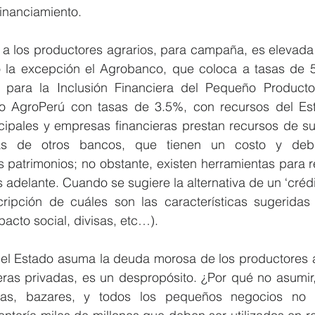
financiamiento.
al a los productores agrarios, para campaña, es elevada 
o la excepción el Agrobanco, que coloca a tasas de 5
 para la Inclusión Financiera del Pequeño Producto
do AgroPerú con tasas de 3.5%, con recursos del Es
icipales y empresas financieras prestan recursos de su
eas de otros bancos, que tienen un costo y debe
 patrimonios; no obstante, existen herramientas para re
delante. Cuando se sugiere la alternativa de un ‘crédit
ripción de cuáles son las características sugeridas
impacto social, divisas, etc…).
e el Estado asuma la deuda morosa de los productores a
ieras privadas, es un despropósito. ¿Por qué no asumir,
ías, bazares, y todos los pequeños negocios no a