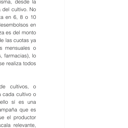
sma, desde la 
del cultivo. No 
a en 6, 8 o 10 
 desembolsos en 
a es del monto 
de las cuotas ya 
s mensuales o 
 farmacias), lo 
 realiza todos 
e cultivos, o 
 cada cultivo o 
llo sí es una 
campaña que es 
e el productor 
ala relevante, 