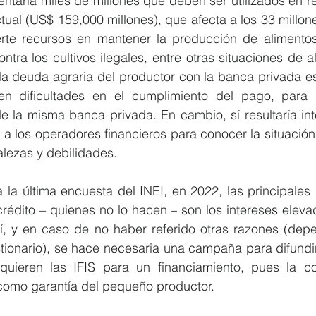
ntaría miles de millones que deben ser utilizados en re
ctual (US$ 159,000 millones), que afecta a los 33 millon
erte recursos en mantener la producción de alimentos,
contra los cultivos ilegales, entre otras situaciones de a
la deuda agraria del productor con la banca privada es f
en dificultades en el cumplimiento del pago, para l
de la misma banca privada. En cambio, sí resultaría int
 los operadores financieros para conocer la situación 
talezas y debilidades.
a la última encuesta del INEI, en 2022, las principales 
crédito – quienes no lo hacen – son los intereses elevado
sí, y en caso de no haber referido otras razones (depe
stionario), se hace necesaria una campaña para difundir
quieren las IFIS para un financiamiento, pues la c
 como garantía del pequeño productor.