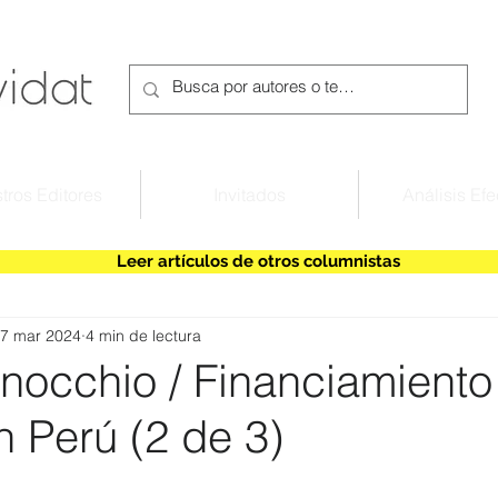
tros Editores
Invitados
Análisis Efe
Leer artículos de otros columnistas
7 mar 2024
4 min de lectura
inocchio / Financiamiento
n Perú (2 de 3)