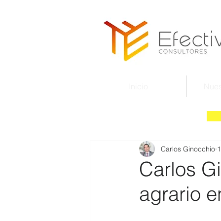
Inicio
Nues
Carlos Ginocchio
1
Carlos G
agrario e