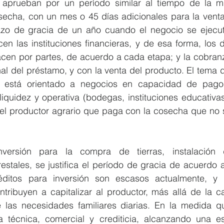
aprueban por un período similar al tiempo de la mi
secha, con un mes o 45 días adicionales para la venta 
azo de gracia de un año cuando el negocio se ejecut
cen las instituciones financieras, y de esa forma, los
en por partes, de acuerdo a cada etapa; y la cobranz
inal del préstamo, y con la venta del producto. El tema 
s está orientado a negocios en capacidad de pago
 liquidez y operativa (bodegas, instituciones educativas,
l productor agrario que paga con la cosecha que no se
ersión para la compra de tierras, instalación d
stales, se justifica el período de gracia de acuerdo a
ditos para inversión son escasos actualmente, y e
tribuyen a capitalizar al productor, más allá de la 
 las necesidades familiares diarias. En la medida qu
 técnica, comercial y crediticia, alcanzando una esc