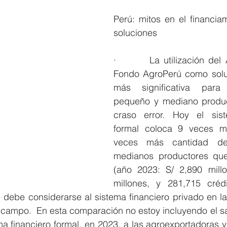
Perú: mitos en el financiam
soluciones
·        La utilización del
Fondo AgroPerú como soluc
más significativa para 
pequeño y mediano product
craso error. Hoy el sist
formal coloca 9 veces m
veces más cantidad de
medianos productores que
(año 2023: S/ 2,890 mill
millones, y 281,715 créd
e debe considerarse al sistema financiero privado en las
l campo.  En esta comparación no estoy incluyendo el sa
ma financiero formal, en 2023, a las agroexportadoras y