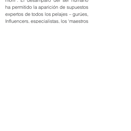
morir’. El desamparo del ser humano 
ha permitido la aparición de supuestos 
expertos de todos los pelajes – gurúes, 
Influencers, especialistas, los ‘maestros 
y guías de tiempos pretéritos – con 
miles y millones de seguidores a través 
del prodigio de estos tiempos: las 
redes sociales.
Carlos Ginocchio
Opinión
Historia
Ver todo
Entradas recientes