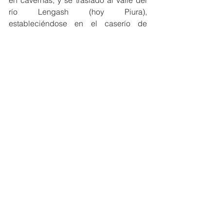
en cavernas, y se trasladó al valle del 
río Lengash (hoy Piura), 
estableciéndose en el caserío de 
Paredones, hasta la aparición de Ñari 
Walac, que con Mec Non fue 
cofundador de Catacaos, del señorío 
tallán, y que rendían culto al Dios 
Walac. 
Carlos Ginocchio
Historia
Ver todo
Entradas recientes