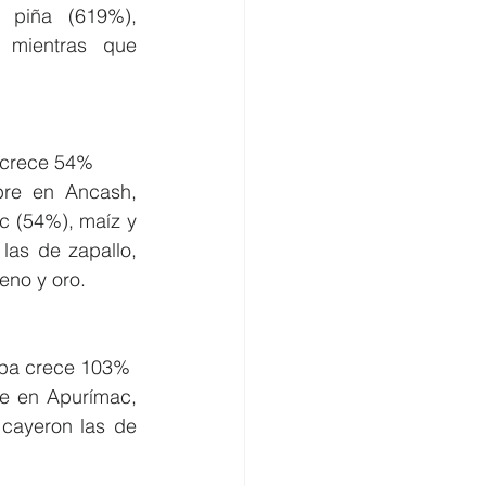
 piña (619%), 
; mientras que 
 crece 54%
bre en Ancash, 
c (54%), maíz y 
las de zapallo, 
eno y oro.
apa crece 103%
e en Apurímac, 
cayeron las de 