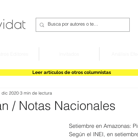
tros Editores
Invitados
Análisis Efe
Leer artículos de otros columnistas
 dic 2020
3 min de lectura
án / Notas Nacionales
Setiembre en Amazonas: P
Según el INEI, en setiembr