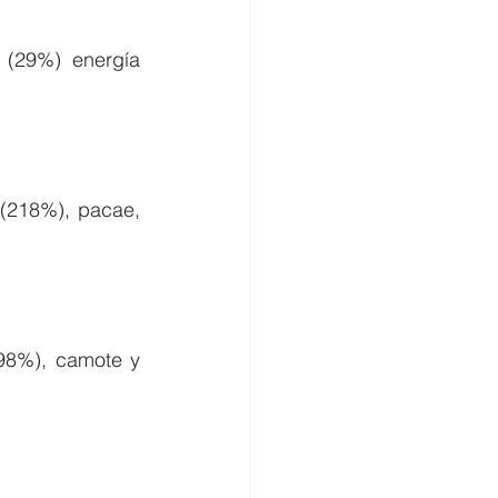
(29%) energía 
(218%), pacae, 
98%), camote y 