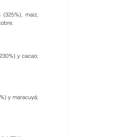
 (325%), maíz, 
cobre.
230%) y cacao; 
7%) y maracuyá; 