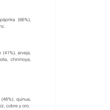
áprika (66%), 
nc.
(41%), arveja, 
la, chirimoya, 
(48%), quinua, 
íz, cobre y oro.