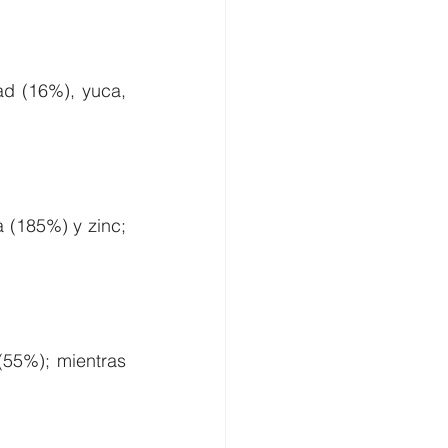
d (16%), yuca, 
 (185%) y zinc; 
55%); mientras 