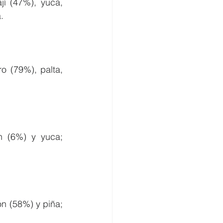
í (47%), yuca, 
.
 (79%), palta, 
 (6%) y yuca; 
n (58%) y piña; 