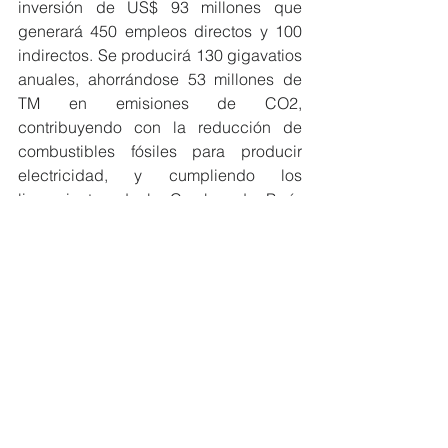
inversión de US$ 93 millones que 
generará 450 empleos directos y 100 
indirectos. Se producirá 130 gigavatios 
anuales, ahorrándose 53 millones de 
TM en emisiones de CO2, 
contribuyendo con la reducción de 
combustibles fósiles para producir 
electricidad, y cumpliendo los 
lineamientos de la Cumbre de París 
sobre cambio climático y reducción de 
emisiones de carbono.
Calificación Fitch: BB- con perspectiva 
estable
Según Listín, la calificadora Fitch 
Ratings otorgó a la economía 
dominicana una perspectiva estable y 
una puntuación BB-, debido a su 
rápido crecimiento y mejora financiera. 