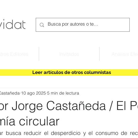
tros Editores
Invitados
Análisis Efe
Leer artículos de otros columnistas
Castañeda
10 ago 2025
5 min de lectura
r Jorge Castañeda / El P
mía circular
r busca reducir el desperdicio y el consumo de recu