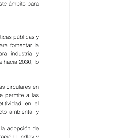
te ámbito para 
icas públicas y 
ra fomentar la 
a industria y 
 hacia 2030, lo 
s circulares en 
 permite a las 
tividad en el 
to ambiental y 
la adopción de 
ción Lindley y 