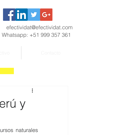
efectividat@efectividat.com
Whatsapp: +51 999 357 361
ctivo
Contacto
erú y
rsos naturales 