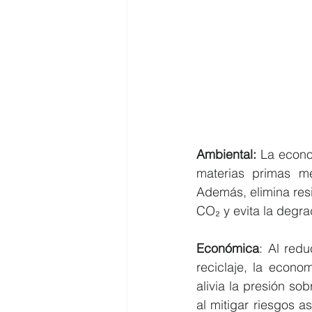
Ambiental:
 La econo
materias primas med
Además, elimina res
CO₂ y evita la degr
Económica
: Al redu
reciclaje, la econo
alivia la presión so
al mitigar riesgos 