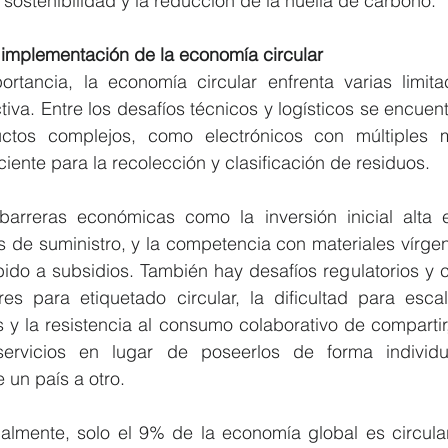
a sostenibilidad y la reducción de la huella de carbono.
 implementación de la economía circular
tancia, la economía circular enfrenta varias limita
va. Entre los desafíos técnicos y logísticos se encuentr
uctos complejos, como electrónicos con múltiples ma
iciente para la recolección y clasificación de residuos.
barreras económicas como la inversión inicial alta 
 de suministro, y la competencia con materiales vírge
ido a subsidios. También hay desafíos regulatorios y c
res para etiquetado circular, la dificultad para esca
y la resistencia al consumo colaborativo de compartir,
servicios en lugar de poseerlos de forma individua
 un país a otro.
almente, solo el 9% de la economía global es circular