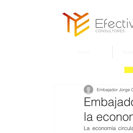
Inicio
Nues
Embajador Jorge 
Embajado
la econo
La economía circula