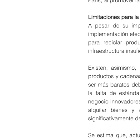
París, al promover l
Limitaciones para la
A pesar de su impor
implementación efecti
para reciclar prod
infraestructura insuf
Existen, asimismo, 
productos y cadenas
ser más baratos deb
la falta de estánda
negocio innovadores 
alquilar bienes y 
significativamente de
Se estima que, actu