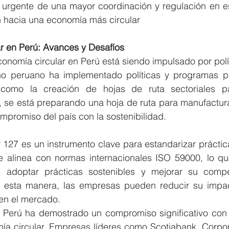
d urgente de una mayor coordinación y regulación en es
ón hacia una economía más circular
r en Perú: Avances y Desafíos
economía circular en Perú está siendo impulsado por polít
no peruano ha implementado políticas y programas pa
 como la creación de hojas de ruta sectoriales par
, se está preparando una hoja de ruta para manufactura
mpromiso del país con la sostenibilidad.
127 es un instrumento clave para estandarizar práctica
se alinea con normas internacionales ISO 59000, lo que
adoptar prácticas sostenibles y mejorar su competi
 esta manera, las empresas pueden reducir su impac
 en el mercado.
n Perú ha demostrado un compromiso significativo con 
ía circular. Empresas líderes como Scotiabank, Corpora