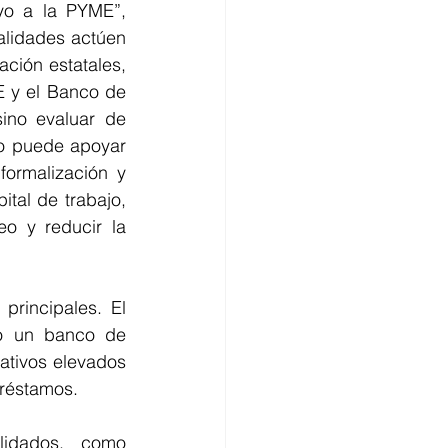
oyo a la PYME”, 
alidades actúen 
ión estatales, 
 y el Banco de 
ino evaluar de 
o puede apoyar 
rmalización y 
al de trabajo, 
o y reducir la 
rincipales. El 
o un banco de 
tivos elevados 
préstamos.
idados, como 