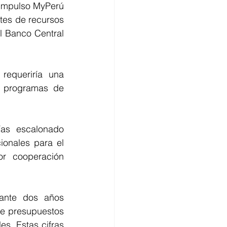
 Impulso MyPerú 
tes de recursos 
l Banco Central 
requeriría una 
e programas de 
ías escalonado 
ionales para el 
r cooperación 
ante dos años 
e presupuestos 
s. Estas cifras 