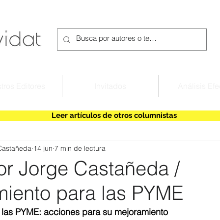
tros Editores
Invitados
Análisis Efe
Leer artículos de otros columnistas
Castañeda
14 jun
7 min de lectura
r Jorge Castañeda /
miento para las PYME
 las PYME: acciones para su mejoramiento