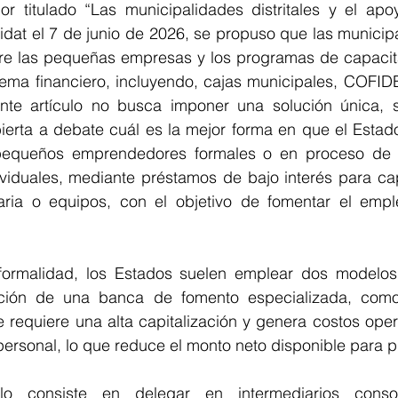
rior titulado “Las municipalidades distritales y el ap
idat el 7 de junio de 2026, se propuso que las municip
e las pequeñas empresas y los programas de capacitac
tema financiero, incluyendo, cajas municipales, COFIDE
nte artículo no busca imponer una solución única, s
bierta a debate cuál es la mejor forma en que el Estad
pequeños emprendedores formales o en proceso de fo
iduales, mediante préstamos de bajo interés para capit
ia o equipos, con el objetivo de fomentar el emple
formalidad, los Estados suelen emplear dos modelos p
ación de una banca de fomento especializada, com
requiere una alta capitalización y genera costos opera
 personal, lo que reduce el monto neto disponible para 
o consiste en delegar en intermediarios consol