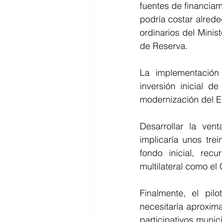
fuentes de financiam
podría costar alrede
ordinarios del Minis
de Reserva.
La implementación t
inversión inicial d
modernización del E
Desarrollar la vent
implicaría unos trei
fondo inicial, re
multilateral como el
Finalmente, el pil
necesitaría aproxim
participativos munic