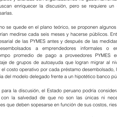
buscan enriquecer la discusión, pero se requiere un e
sarlas.
no se quede en el plano teórico, se proponen algunos 
ían medirse cada seis meses y hacerse públicos. Entre 
esarial de las PYMES antes y después de las medidas
desembolsados a emprendedores informales o e
 tiempo promedio de pago a proveedores PYMES e
ntaje de grupos de autoayuda que logran migrar al nive
 y el costo operativo por cada préstamo desembolsado, lo
ia del modelo delegado frente a un hipotético banco pú
ara la discusión, el Estado peruano podría considera
 con la salvedad de que no son las únicas ni neces
nes que deben sopesarse en función de sus costos, ries