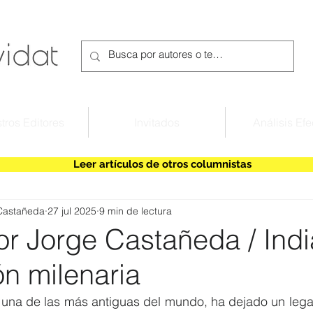
tros Editores
Invitados
Análisis Efe
Leer artículos de otros columnistas
Castañeda
27 jul 2025
9 min de lectura
r Jorge Castañeda / Indi
ión milenaria
ia, una de las más antiguas del mundo, ha dejado un le