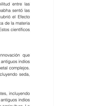
itud entre las 
habha sentó las 
brió el Efecto 
a de la materia 
os científicos 
innovación que 
antiguos indios 
etal complejos. 
ncluyendo seda, 
tes, incluyendo 
ntiguos indios 