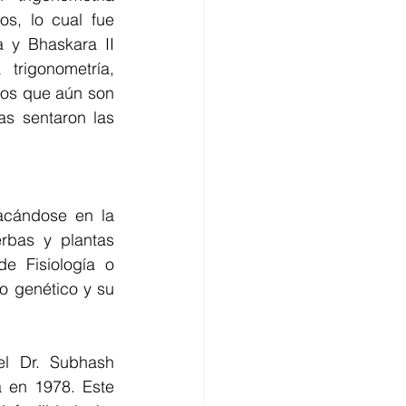
s, lo cual fue 
 y Bhaskara II 
rigonometría, 
os que aún son 
s sentaron las 
acándose en la 
bas y plantas 
 Fisiología o 
o genético y su 
l Dr. Subhash 
a en 1978. Este 