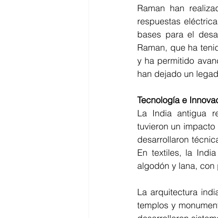
Raman han realizado
respuestas eléctric
bases para el desar
Raman, que ha tenido
y ha permitido avan
han dejado un legado
Tecnología e Innovac
La India antigua re
tuvieron un impacto 
desarrollaron técni
En textiles, la Ind
algodón y lana, con
La arquitectura ind
templos y monumento