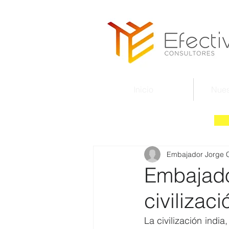
Inicio
Nues
Embajador Jorge 
Embajado
civilizac
La civilización ind