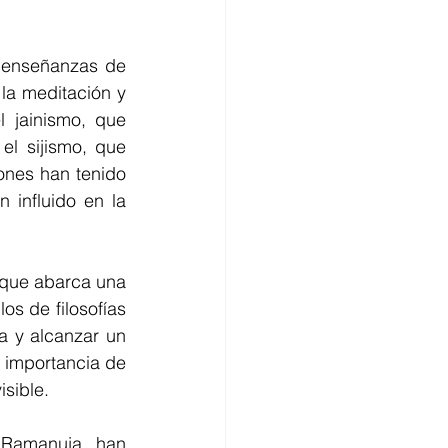
s enseñanzas de 
a meditación y 
 jainismo, que 
l sijismo, que 
iones han tenido 
 influido en la 
 que abarca una 
s de filosofías 
 y alcanzar un 
a importancia de 
isible.
Ramanuja, han 