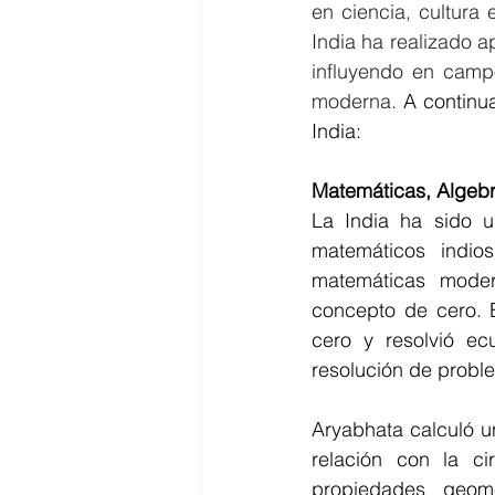
en ciencia, cultura
India ha realizado ap
influyendo en campo
moderna. 
A continu
India:
Matemáticas, Algebr
La India ha sido u
matemáticos indios
matemáticas moder
concepto de cero. B
cero y resolvió ec
resolución de probl
Aryabhata calculó un
relación con la ci
propiedades geomé