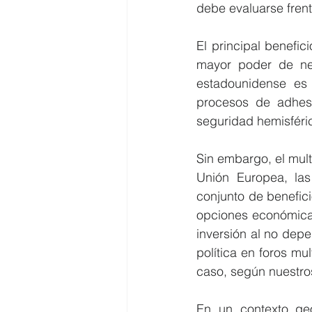
debe evaluarse frente
El principal benefic
mayor poder de neg
estadounidense es 
procesos de adhes
seguridad hemisféri
Sin embargo, el multi
Unión Europea, las
conjunto de benefic
opciones económicas
inversión al no dep
política en foros mul
caso, según nuestros
En un contexto geo