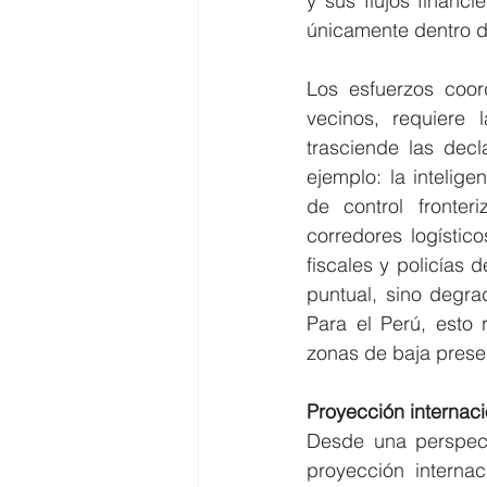
y sus flujos financ
únicamente dentro d
Los esfuerzos coor
vecinos, requiere 
trasciende las decl
ejemplo: la intelige
de control fronter
corredores logístic
fiscales y policías d
puntual, sino degra
Para el Perú, esto 
zonas de baja presen
Proyección internaci
Desde una perspecti
proyección interna