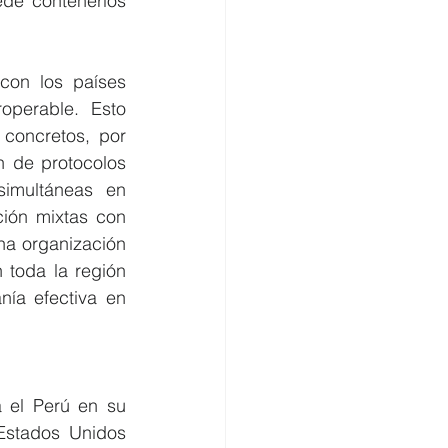
de contenerlos 
on los países 
operable. Esto 
concretos, por 
n de protocolos 
simultáneas en 
ión mixtas con 
una organización 
toda la región 
ía efectiva en 
 el Perú en su 
Estados Unidos 