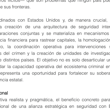
ieros ilícitos— que son problemas que ningún país pue
e sus fronteras.
dinados con Estados Unidos y, de manera crucial, c
la creación de una arquitectura de seguridad inter
araciones conjuntas y se materializa en mecanismos 
ncia financiera para rastrear capitales, la homologació
izo, la coordinación operativa para intervenciones 
os del crimen y la creación de unidades de investigac
e distintos países. El objetivo no es solo desarticular 
dar la capacidad operativa del ecosistema criminal en 
representa una oportunidad para fortalecer su soberan
cia estatal.
onal
va realista y pragmática, el beneficio concreto para
cional de una alianza estratégica en seguridad con 