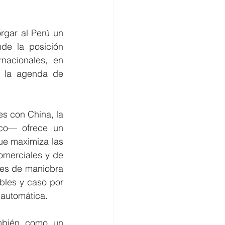
rgar al Perú un 
de la posición 
nacionales, en 
 la agenda de 
es con China, la 
ico— ofrece un 
e maximiza las 
merciales y de 
es de maniobra 
ibles y caso por 
 automática.
ambién como un 