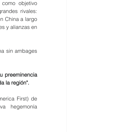
como objetivo 
andes rivales: 
 China a largo 
s y alianzas en 
rma sin ambages 
u preeminencia 
a la región".
erica First) de 
va hegemonía 