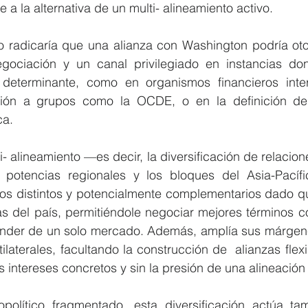
 a la alternativa de un multi- alineamiento activo.
io radicaría que una alianza con Washington podría oto
ociación y un canal privilegiado en instancias don
determinante, como en organismos financieros inter
ión a grupos como la OCDE, o en la definición de
ca.
- alineamiento —es decir, la diversificación de relacion
 potencias regionales y los bloques del Asia-Pacíf
ios distintos y potencialmente complementarios dado qu
 del país, permitiéndole negociar mejores términos co
ender de un solo mercado. Además, amplía sus márgen
tilaterales, facultando la construcción de  alianzas flex
 intereses concretos y sin la presión de una alineación
político fragmentado, esta diversificación actúa t