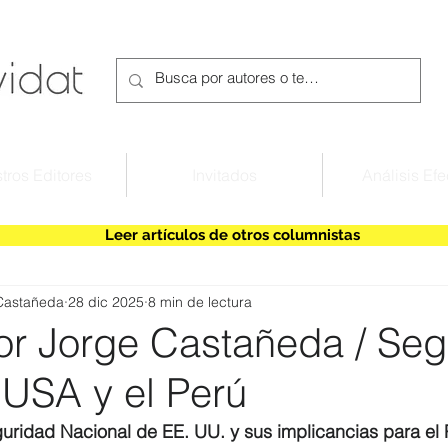
tros Editores
Invitados
Análisis Efe
Leer artículos de otros columnistas
Castañeda
28 dic 2025
8 min de lectura
r Jorge Castañeda / Seg
 USA y el Perú
uridad Nacional de EE. UU. y sus implicancias para el 