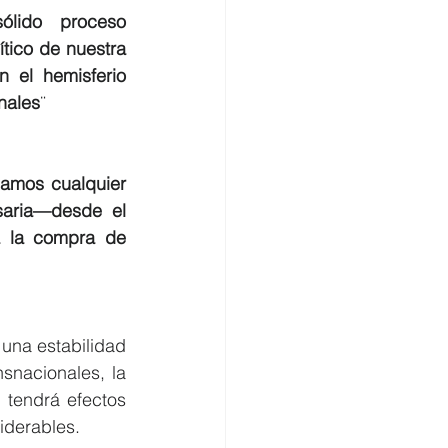
lido proceso 
tico de nuestra 
 el hemisferio 
nales
¨
namos cualquier 
saria—desde el 
a la compra de 
 una estabilidad 
snacionales, la 
tendrá efectos 
iderables.