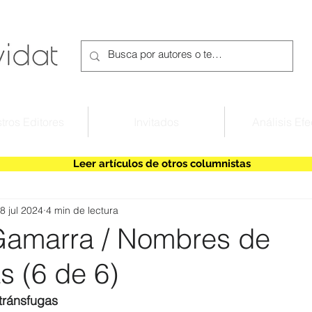
tros Editores
Invitados
Análisis Efe
Leer artículos de otros columnistas
8 jul 2024
4 min de lectura
Gamarra / Nombres de
s (6 de 6)
tránsfugas