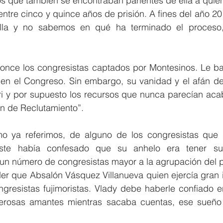
os que también se encontraban parientes de ella a quien
tre cinco y quince años de prisión. A fines del año 201
ella y no sabemos en qué ha terminado el proceso,
 once los congresistas captados por Montesinos. Le bas
 en el Congreso. Sin embargo, su vanidad y el afán de
ri y por supuesto los recursos que nunca parecían acaba
an de Reclutamiento”.
mo ya referimos, de alguno de los congresistas que 
ste había confesado que su anhelo era tener su 
 un número de congresistas mayor a la agrupación del p
er que Absalón Vásquez Villanueva quien ejercía gran i
resistas fujimoristas. Vlady debe haberle confiado en 
rosas amantes mientras sacaba cuentas, ese sueño 