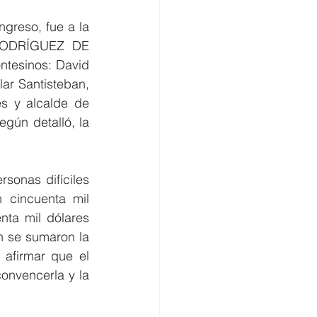
greso, fue a la 
 RODRÍGUEZ DE 
tesinos: David 
ar Santisteban, 
s y alcalde de 
gún detalló, la 
onas difíciles 
 cincuenta mil 
nta mil dólares 
n se sumaron la 
afirmar que el 
nvencerla y la 