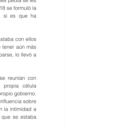
es pedía se les 
8 se formuló la 
 si es que ha 
taba con ellos 
 tener aún más 
rse, lo llevó a 
se reunían con 
propia célula 
ropio gobierno. 
nfluencia sobre 
la intimidad a 
que se estaba 