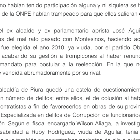
 no habían tenido participación alguna y ni siquiera se 
s de la ONPE habían trampeado para que ellos salieran 
l ex alcalde y ex parlamentario aprista José Aguil
s del mal rato pasado con Montesinos, haciendo activ
fue elegida el año 2010, ya viuda, por el partido O
, acabando su gestión a trompicones al haber renunc
mandato para postular a la reelección. En la que no
ue vencida abrumadoramente por su rival.
lcaldía de Piura quedó una estela de cuestionamiento
n número de delitos; entre ellos, el de colusión al ha
tratistas a fin de favorecerlos en obras de su provinci
 Especializada en delitos de Corrupción de funcionarios 
ión. Según el fiscal encargado Wilson Aliaga, la investig
abilidad a Ruby Rodríguez, viuda de Aguilar, tenía 