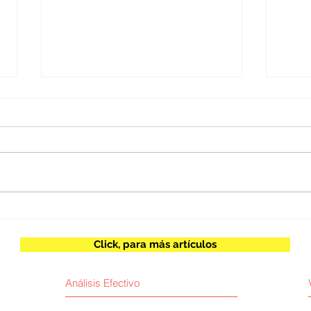
Juan Escobar / Inteligencia
Herb
artificial y poder
espe
Click, para más artículos
Análisis Efectivo