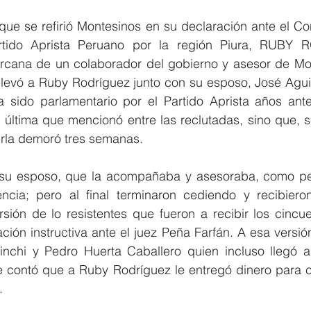
que se refirió Montesinos en su declaración ante el Con
artido Aprista Peruano por la región Piura, RUBY
cana de un colaborador del gobierno y asesor de Mon
llevó a Ruby Rodríguez junto con su esposo, José Aguil
 sido parlamentario por el Partido Aprista años ante
a última que mencionó entre las reclutadas, sino que, se
rla demoró tres semanas.
 a su esposo, que la acompañaba y asesoraba, como pers
encia; pero al final terminaron cediendo y recibieron
rsión de lo resistentes que fueron a recibir los cincue
ción instructiva ante el juez Peña Farfán. A esa versió
inchi y Pedro Huerta Caballero quien incluso llegó a 
e contó que a Ruby Rodríguez le entregó dinero para co
.