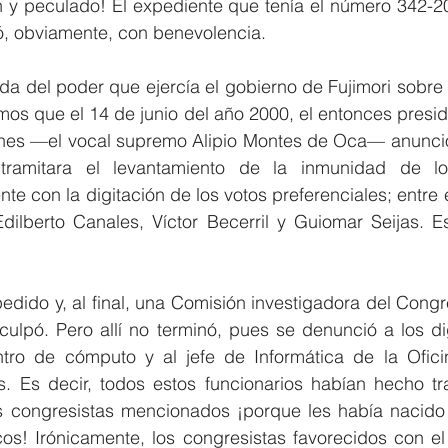
n y peculado! El expediente que tenía el número 342-20
uó, obviamente, con benevolencia.
a del poder que ejercía el gobierno de Fujimori sobre 
os que el 14 de junio del año 2000, el entonces presid
nes —el vocal supremo Alipio Montes de Oca— anunció q
ramitara el levantamiento de la inmunidad de los
te con la digitación de los votos preferenciales; entre e
dilberto Canales, Víctor Becerril y Guiomar Seijas. Es
edido y, al final, una Comisión investigadora del Congre
ulpó. Pero allí no terminó, pues se denunció a los dig
tro de cómputo y al jefe de Informática de la Ofici
s. Es decir, todos estos funcionarios habían hecho t
os congresistas mencionados ¡porque les había nacido d
os! Irónicamente, los congresistas favorecidos con el 