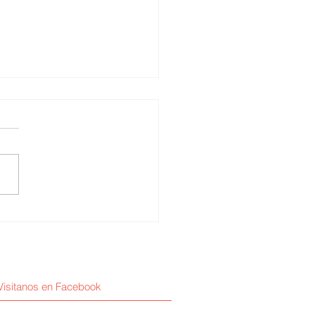
erth Cuba / La
cialización médica
Visitanos en Facebook