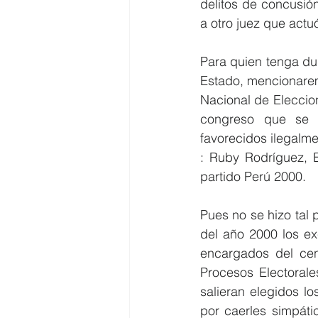
delitos de concusió
a otro juez que act
Para quien tenga dud
Estado, mencionarem
Nacional de Eleccio
congreso que se t
favorecidos ilegalmen
: Ruby Rodríguez, E
partido Perú 2000.
Pues no se hizo tal p
del año 2000 los exc
encargados del cen
Procesos Electorale
salieran elegidos l
por caerles simpátic