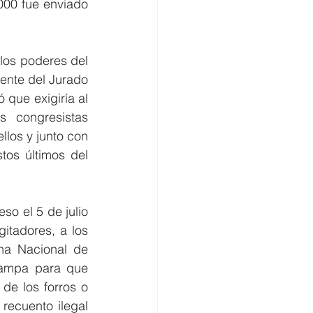
00 fue enviado 
los poderes del 
ente del Jurado 
ue exigiría al 
 congresistas 
llos y junto con 
tos últimos del 
so el 5 de julio 
itadores, a los 
na Nacional de 
rampa para que 
e los forros o 
recuento ilegal 