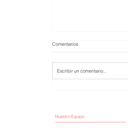
Comentarios
Escribir un comentario...
Huber Valdivia / Empresa y
Majes-Siguas II
Nuestro Equipo