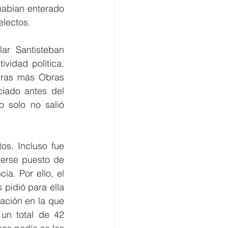
habían enterado 
electos.
ar Santisteban 
idad política. 
bras más Obras 
iado antes del 
 solo no salió 
s. Incluso fue 
berse puesto de 
a. Por ello, el 
pidió para ella 
ación en la que 
un total de 42 