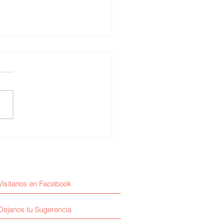
erth Cuba / La
cialización médica
Visitanos en Facebook
Dejanos tu Sugerencia