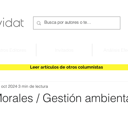
tros Editores
Invitados
Análisis Efe
Leer artículos de otros columnistas
 oct 2024
3 min de lectura
orales / Gestión ambient