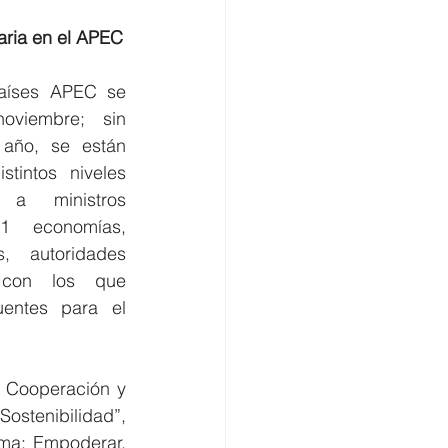
taria en el APEC
aíses APEC se 
viembre; sin 
año, se están 
tintos niveles 
a ministros 
 economías, 
s, autoridades 
 con los que 
uentes para el 
 Cooperación y 
stenibilidad”, 
ma: Empoderar, 