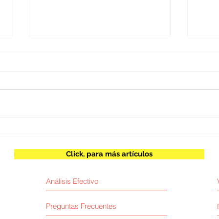
Juan Escobar / Inteligencia
Herb
artificial y poder
espe
Click, para más artículos
Análisis Efectivo
Preguntas Frecuentes