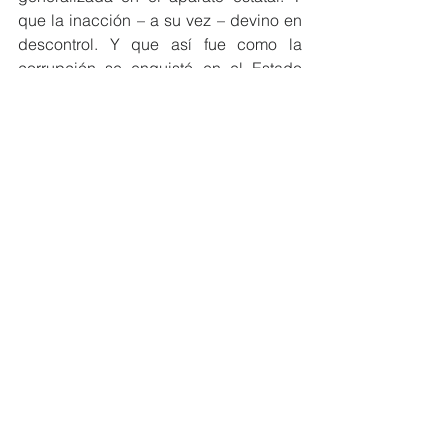
que la inacción – a su vez – devino en 
descontrol. Y que así fue como la 
corrupción se enquistó en el Estado 
peruano.
Entonces recapitulemos. Control – 
Arbitrariedad – Temor – Inacción – 
Descontrol – Corrupción. He ahí la 
perniciosa secuencia generada por la 
mismísima Contraloría General de la 
República. Una institución y una 
función creadas con muy buenas 
intenciones, pero con pésimos 
resultados.
Fernando Cillóniz
Gestión Pública