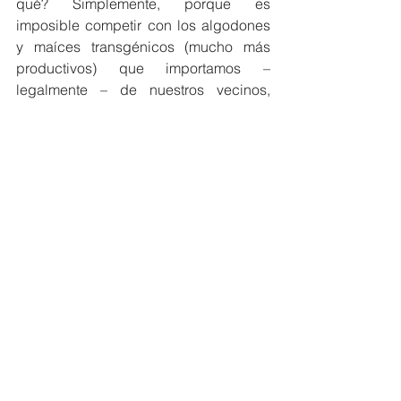
qué? Simplemente, porque es 
imposible competir con los algodones 
y maíces transgénicos (mucho más 
productivos) que importamos – 
legalmente – de nuestros vecinos, 
como Bolivia, Argentina, Brasil… por 
no mencionar EEUU y Canadá.
Como se ve, estamos plagados de 
empobrecedores. Tanto dentro del 
Estado, y fuera de él. Pero ojo… la lista 
de empobrecedores tiene varios 
etcéteras más. Todos – eso sí – tiene el 
común denominador de ser “antis”: 
anti-mineros, anti-AFP´s, anti-
agroexportadoras, anti-farmacias 
privadas, anti-pesqueras… Ellos son 
“anti” todo lo que signifique progreso 
económico y bienestar social. El único 