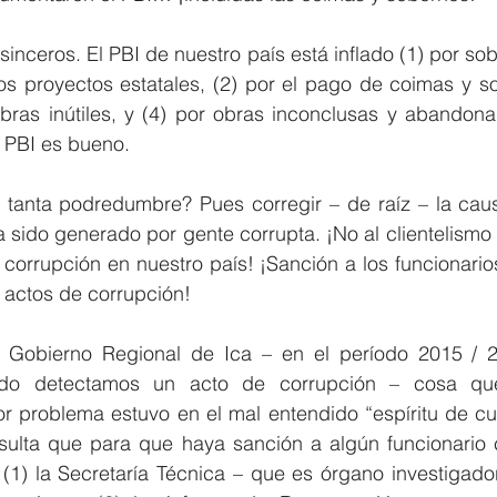
ceros. El PBI de nuestro país está inflado (1) por sob
s proyectos estatales, (2) por el pago de coimas y sob
bras inútiles, y (4) por obras inconclusas y abandonad
l PBI es bueno.
 tanta podredumbre? Pues corregir – de raíz – la caus
 sido generado por gente corrupta. ¡No al clientelismo p
la corrupción en nuestro país! ¡Sanción a los funcionario
actos de corrupción! 
el Gobierno Regional de Ica – en el período 2015 / 
ndo detectamos un acto de corrupción – cosa qu
r problema estuvo en el mal entendido “espíritu de cuer
esulta que para que haya sanción a algún funcionario c
 (1) la Secretaría Técnica – que es órgano investigado