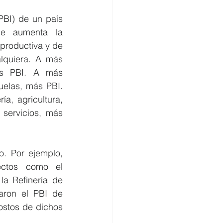
PBI) de un país 
e aumenta la 
 productiva y de 
lquiera. A más 
ás PBI. A más 
uelas, más PBI. 
a, agricultura, 
 servicios, más 
. Por ejemplo, 
ectos como el 
a Refinería de 
ron el PBI de 
ostos de dichos 