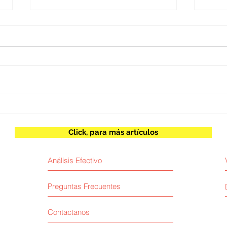
Embajador Jorge Castañeda
Herb
/ Nanay y minería ilegal
tran
Click, para más artículos
Análisis Efectivo
Preguntas Frecuentes
Contactanos