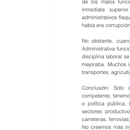
de los malos funci
inmediata superio
administrativos fla
había era corrupció
No obstante, cuand
Administrativa func
disciplina laboral s
mejoraba. Muchos in
transportes, agricult
Conclusión: Sólo
competente, tenemos
o política pública
sectores productivo
carreteras, ferrovía
No creemos más inst