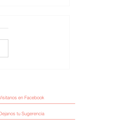
erth Cuba / Minsa y
sición de Gobierno
Visitanos en Facebook
Dejanos tu Sugerencia