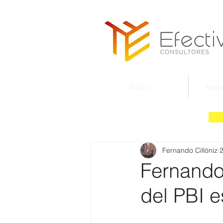
Inicio
Nues
Fernando Cillóniz
2
Fernando 
del PBI 