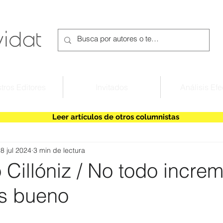
tros Editores
Invitados
Análisis Efe
Leer artículos de otros columnistas
8 jul 2024
3 min de lectura
Cillóniz / No todo incre
es bueno