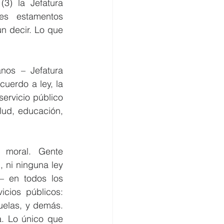
3) la Jefatura 
es estamentos 
n decir. Lo que 
os – Jefatura 
uerdo a ley, la 
ervicio público 
ud, educación, 
moral. Gente 
ni ninguna ley 
– en todos los 
cios públicos: 
uelas, y demás. 
. Lo único que 