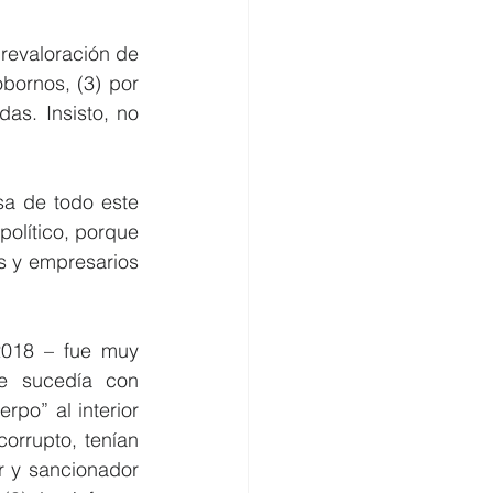
revaloración de 
ornos, (3) por 
as. Insisto, no 
a de todo este 
olítico, porque 
s y empresarios 
2018 – fue muy 
e sucedía con 
po” al interior 
orrupto, tenían 
r y sancionador 