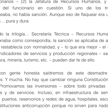
onarios – (2) la Jefatura de Recursos Humanos, y (
r del funcionario en cuestión. Si uno de los tr
queaba, no había sanción. Aunque eso de flaquear era u
n… pura y dura.
o la trilogía… Secretaría Técnica – Recursos Human
ionaba como correspondía, la sanción se aplicaba de ac
e restablecía con normalidad, y – lo que era mejor – el s
dicadores de servicios y producción regionales – sal
ura, minería, turismo, etc. – pueden dar fe de ello.
 con gente honesta saldremos de este desmadre 
. Y mucha. No hay que cambiar ninguna Constitución, 
. Promovamos las inversiones – sobre todo privadas 
s y de servicios. Incluso, en infraestructura de servi
s, puertos, reservorios y redes de agua, hospitales, esc
ituciones anticorrupción porque no sirven para nada