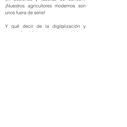
¡Nuestros agricultores modernos son 
unos fuera de serie!
Y qué decir de la digitalización y 
automatización en nuestra agricultura 
moderna: sistemas satelitales de 
teledetección; drones que aplican 
nutrientes y agroquímicos; tractores a 
control remoto; estaciones 
meteorológicas y sensores de 
humedad bajo tierra que activan 
automáticamente sistemas de 
fertirriego; sensores de colores para la 
selección y empacado de frutas; 
robótica e Inteligencia Artificial para 
todo tipo de faenas agrícolas… ¡Cómo 
que la agricultura no requiere lo último 
en materia de tecnología!