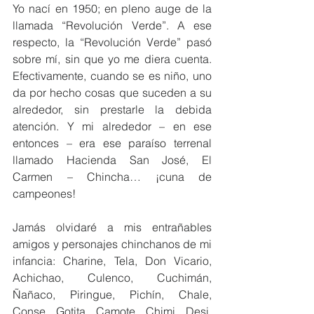
Yo nací en 1950; en pleno auge de la 
llamada “Revolución Verde”. A ese 
respecto, la “Revolución Verde” pasó 
sobre mí, sin que yo me diera cuenta. 
Efectivamente, cuando se es niño, uno 
da por hecho cosas que suceden a su 
alrededor, sin prestarle la debida 
atención. Y mi alrededor – en ese 
entonces – era ese paraíso terrenal 
llamado Hacienda San José, El 
Carmen – Chincha… ¡cuna de 
campeones!
Jamás olvidaré a mis entrañables 
amigos y personajes chinchanos de mi 
infancia: Charine, Tela, Don Vicario, 
Achichao, Culenco, Cuchimán, 
Ñañaco, Piringue, Pichín, Chale, 
Conse, Gotita, Camote, Chimi, Desi, 