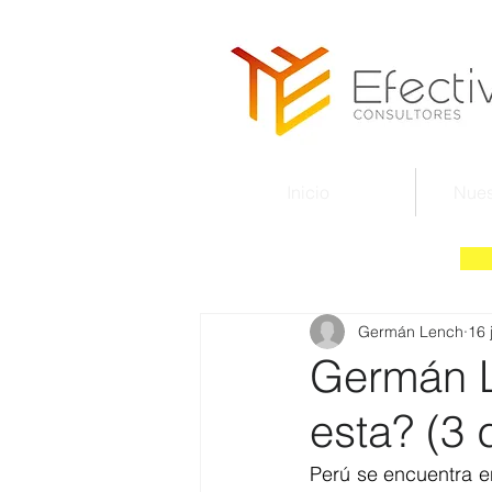
Inicio
Nues
Germán Lench
16 
Germán L
esta? (3 
Perú se encuentra e