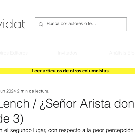
tros Editores
Invitados
Análisis Efe
Leer artículos de otros columnistas
jun 2024
2 min de lectura
ench / ¿Señor Arista do
de 3)
n el segundo lugar, con respecto a la peor percepción 