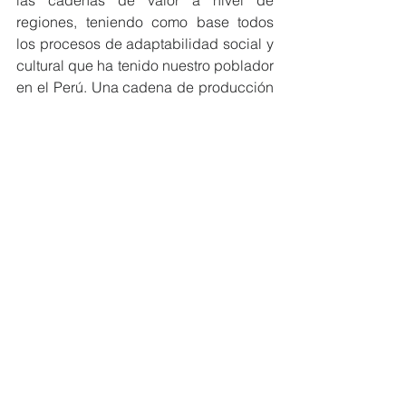
las cadenas de valor a nivel de 
regiones, teniendo como base todos 
los procesos de adaptabilidad social y 
cultural que ha tenido nuestro poblador 
en el Perú. Una cadena de producción 
genera empleo, fortalece las 
competitividades, aplaca las crisis, 
amortigua los conflictos. Pensar en esta 
estrategia país no es descabellado. 
Los planificadores de todo pais en el 
mundo saben lo importante que es 
definir las metas a corto, largo y 
mediano plazos. Queda en nosotros 
darle la importancia y categorizar el 
tiempo para esta intervención para la 
productividad.  La agricultura, la 
acuicultura, la ganadería, y más lo 
esperan.