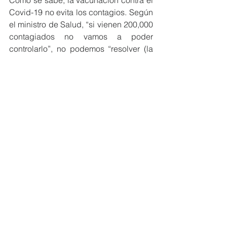
Como se sabe, la vacunación contra el 
Covid-19 no evita los contagios. Según 
el ministro de Salud, “si vienen 200,000 
contagiados no vamos a poder 
controlarlo”, no podemos “resolver (la 
carencia) de recursos humanos” por 
tanto, “es necesario evitar los 
contagios”. Y esa es la debilidad de la 
estrategia que aplica el Minsa. Por 
tanto, se ha visto en la obligación de 
recurrir a la estrategia hospitalaria, 
militar y policial para que las 
prohibiciones y las limitaciones de los 
derechos humanos que el Gobierno 
decreta se cumplan. Al contrario, es 
indispensable mayor coherencia y que 
se fortalezca el Primer Nivel de 
Atención con enfoque comunitario.