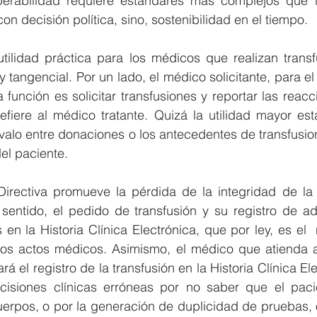
operabilidad requiere estándares más complejos que i
n decisión política, sino, sostenibilidad en el tiempo.
utilidad práctica para los médicos que realizan transf
 y tangencial. Por un lado, el médico solicitante, para e
a función es solicitar transfusiones y reportar las reacc
fiere al médico tratante. Quizá la utilidad mayor está
ervalo entre donaciones o los antecedentes de transfusi
del paciente.
Directiva promueve la pérdida de la integridad de la H
 sentido, el pedido de transfusión y su registro de ad
n la Historia Clínica Electrónica, que por ley, es el  r
os actos médicos. Asimismo, el médico que atienda al
 el registro de la transfusión en la Historia Clínica Ele
isiones clínicas erróneas por no saber que el pacie
uerpos, o por la generación de duplicidad de pruebas, o 