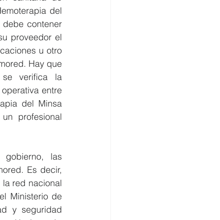
emoterapia del 
e debe contener 
u proveedor el 
caciones u otro 
emored. Hay que 
e verifica la 
operativa entre 
pia del Minsa 
un profesional 
gobierno, las 
ored. Es decir, 
a red nacional 
 Ministerio de 
ad y seguridad 