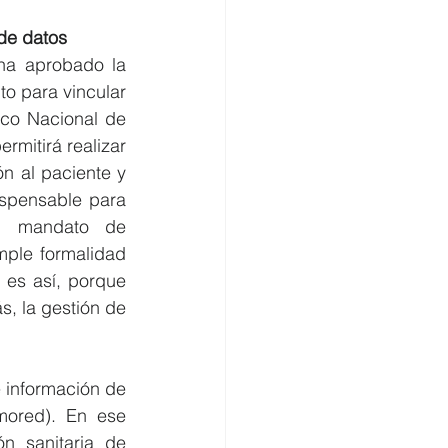
 de datos
ha aprobado la 
o para vincular 
co Nacional de 
mitirá realizar 
n al paciente y 
ispensable para 
n mandato de 
ple formalidad 
es así, porque 
, la gestión de 
 información de 
ored). En ese 
n sanitaria de 