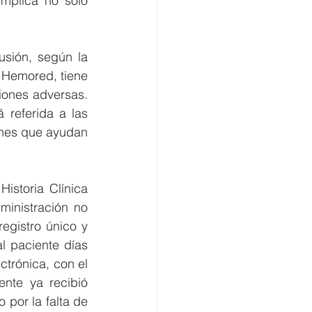
mplica no solo 
usión, según la 
l Hemored, tiene 
iones adversas. 
 referida a las 
ones que ayudan 
istoria Clínica 
ministración no 
egistro único y 
 paciente días 
ctrónica, con el 
nte ya recibió 
por la falta de 