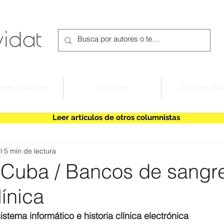
tros Editores
Invitados
Análisis Efe
Leer artículos de otros columnistas
l
5 min de lectura
 Cuba / Bancos de sangr
línica
stema informático e historia clínica electrónica