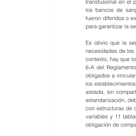
transfusional en el
los bancos de san
fueron diferidos o e
para garantizar la s
Es obvio que la seg
necesidades de los p
contexto, hay que tom
6-A del Reglamento
obligados a vincula
los establecimiento
aislada, sin compar
estandarización, deb
con estructuras de da
variables y 11 tabl
obligación de compar