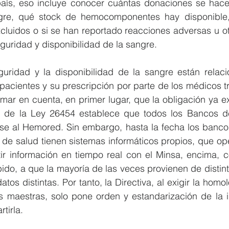
 país, eso incluye conocer cuántas donaciones se hace
gre, qué stock de hemocomponentes hay disponible,
xcluidos o si se han reportado reacciones adversas u ot
eguridad y disponibilidad de la sangre.
uridad y la disponibilidad de la sangre están relaci
acientes y su prescripción por parte de los médicos tr
ar en cuenta, en primer lugar, que la obligación ya exis
 de la Ley 26454 establece que todos los Bancos de
rse al Hemored. Sin embargo, hasta la fecha los banco
s de salud tienen sistemas informáticos propios, que o
tir información en tiempo real con el Minsa, encima, c
ido, a que la mayoría de las veces provienen de distin
tos distintas. Por tanto, la Directiva, al exigir la hom
as maestras, solo pone orden y estandarización de la i
tirla.