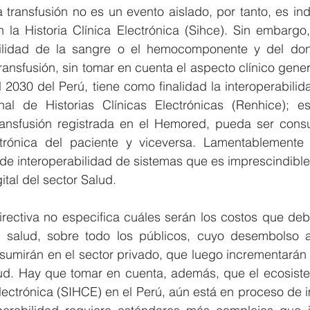
 transfusión no es un evento aislado, por tanto, es in
n la Historia Clínica Electrónica (Sihce). Sin embargo, 
bilidad de la sangre o el hemocomponente y del don
ransfusión, sin tomar en cuenta el aspecto clínico gener
 2030 del Perú, tiene como finalidad la interoperabilidad
al de Historias Clínicas Electrónicas (Renhice); es
ransfusión registrada en el Hemored, pueda ser consu
ectrónica del paciente y viceversa. Lamentablemente l
 de interoperabilidad de sistemas que es imprescindible
ital del sector Salud.
Directiva no especifica cuáles serán los costos que deb
 salud, sobre todo los públicos, cuyo desembolso af
asumirán en el sector privado, que luego incrementarán e
ud. Hay que tomar en cuenta, además, que el ecosiste
Electrónica (SIHCE) en el Perú, aún está en proceso de 