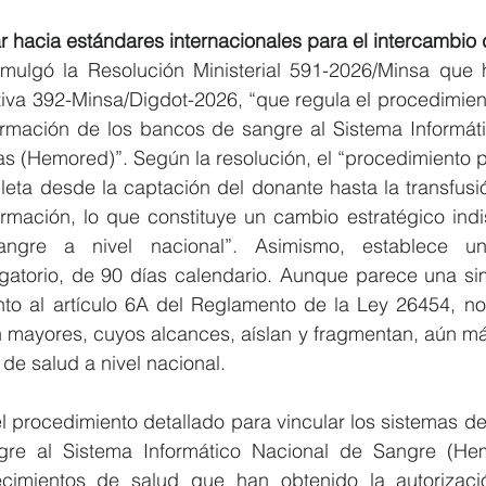
r hacia estándares internacionales para el intercambio
omulgó la Resolución Ministerial 591-2026/Minsa que 
tiva 392-Minsa/Digdot-2026, “que regula el procedimient
ormación de los bancos de sangre al Sistema Informáti
 (Hemored)”. Según la resolución, el “procedimiento per
leta desde la captación del donante hasta la transfusió
formación, lo que constituye un cambio estratégico ind
ngre a nivel nacional”. Asimismo, establece u
gatorio, de 90 días calendario. Aunque parece una sim
to al artículo 6A del Reglamento de la Ley 26454, no 
 mayores, cuyos alcances, aíslan y fragmentan, aún más
 de salud a nivel nacional.
el procedimiento detallado para vincular los sistemas de
re al Sistema Informático Nacional de Sangre (Hem
ecimientos de salud que han obtenido la autorizació