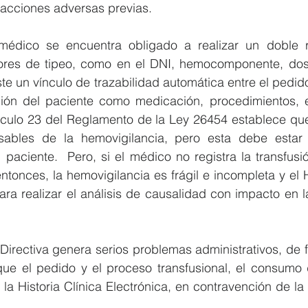
eacciones adversas previas.
médico se encuentra obligado a realizar un doble re
ores de tipeo, como en el DNI, hemocomponente, dosis
te un vínculo de trazabilidad automática entre el pedido 
ción del paciente como medicación, procedimientos, ev
rtículo 23 del Reglamento de la Ley 26454 establece qu
ables de la hemovigilancia, pero esta debe estar i
l paciente.  Pero, si el médico no registra la transfusió
 entonces, la hemovigilancia es frágil e incompleta y el
para realizar el análisis de causalidad con impacto en l
 Directiva genera serios problemas administrativos, de f
que el pedido y el proceso transfusional, el consumo 
la Historia Clínica Electrónica, en contravención de la