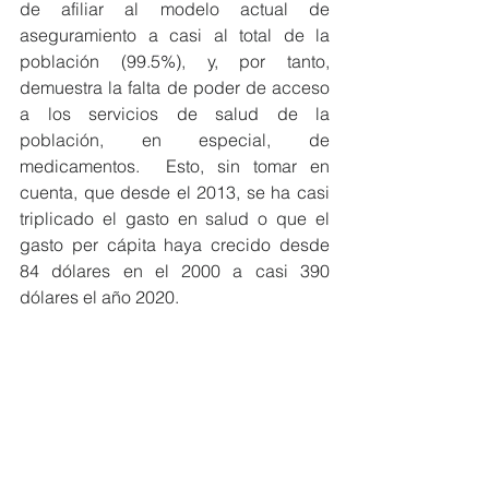
de afiliar al modelo actual de 
aseguramiento a casi al total de la 
población (99.5%), y, por tanto, 
demuestra la falta de poder de acceso 
a los servicios de salud de la 
población, en especial, de 
medicamentos.  Esto, sin tomar en 
cuenta, que desde el 2013, se ha casi 
triplicado el gasto en salud o que el 
gasto per cápita haya crecido desde 
84 dólares en el 2000 a casi 390 
dólares el año 2020.
En consecuencia, existen prácticas 
colusorias en el funcionamiento de los 
mercados de cada fármaco, que han 
sido puestas en evidencia el proceso 
administrativo sancionador de 
Indecopi, que requiere, soluciones más 