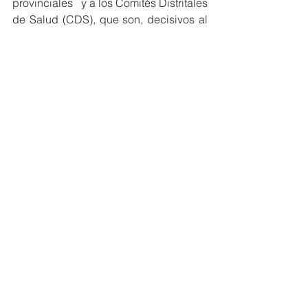
provinciales   y a los Comités Distritales 
de Salud (CDS), que son, decisivos al 
momento de implementar la Política 
Multisectorial de Salud al 2030 “Perú 
País Saludable” porque aterrizan e 
implementan en el territorio o distrito, 
según jurisdicción de la Red Integrada 
de Salud, sus 261 Productos 
Sanitarios, expresados en fichas 
consensuadas y aprobadas con otros 
sectores o instituciones y en 
consecuencia facilitan la aprobación y 
ejecución del Plan Distrital de Salud, 
que incluye la interculturalidad, la 
pertinencia cultural, la lucha contra la 
violencia contra la mujer y otras  
inequidades.
En líneas generales el documento 