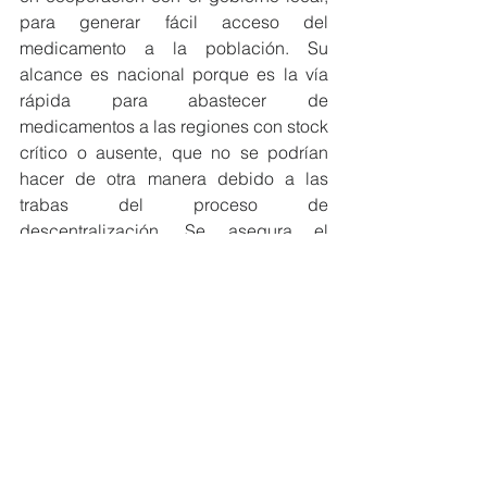
para generar fácil acceso del 
medicamento a la población. Su 
alcance es nacional porque es la vía 
rápida para abastecer de 
medicamentos a las regiones con stock 
crítico o ausente, que no se podrían 
hacer de otra manera debido a las 
trabas del proceso de 
descentralización. Se asegura el 
suministro de medicamentos gratuitos 
para los pacientes asegurados en 
aquellos que previamente han acudido 
a consultas o atenciones en los 
establecimientos de salud.  Además, 
hay usuarios, que, por un tema de 
tiempo, o costo beneficio, prefieren ir 
directamente a la farmacia, para estos, 
hay un costo muy módico, que es 