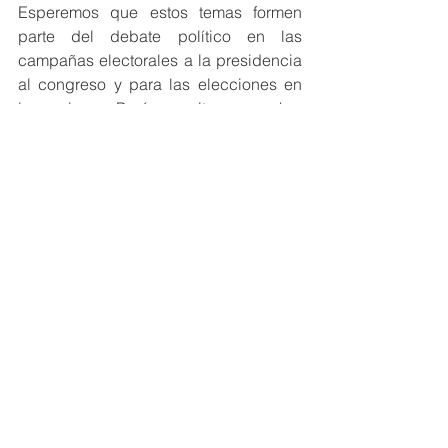
Esperemos que estos temas formen 
parte del debate político en las 
campañas electorales a la presidencia 
al congreso y para las elecciones en 
las regiones. Perú necesita aprovechar 
más y en forma sostenible sus 
oportunidades de desarrollo regional y 
local. El Turismo es una oportunidad.
Inés Carazo
Gestión Pública
Propuestas