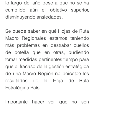
lo largo del año pese a que no se ha 
cumplido aún el objetivo superior, 
disminuyendo ansiedades.
Se puede saber en qué Hojas de Ruta 
Macro Regionales estamos teniendo 
más problemas en destrabar cuellos 
de botella que en otras, pudiendo 
tomar medidas pertinentes tiempo para 
que el fracaso de la gestión estratégica 
de una Macro Región no boicotee los 
resultados de la Hoja de Ruta 
Estratégica País.
Importante hacer ver que no son 
pilares/temas independientes con una 
serie de ítems enumerados uno tras 
otro para intentar darles soporte. Ese 
formato no sería Hoja de Ruta pues no 