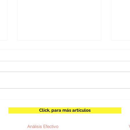
Yefferson Llonto Y Brenda
José
Vallejo / Salarios que
Intel
impulsan el desarrollo
hum
Click, para más artículos
Análisis Efectivo