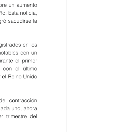
bre un aumento 
o. Esta noticia, 
ró sacudirse la 
strados en los 
otables con un 
ante el primer 
 con el último 
 el Reino Unido 
e contracción 
ada uno, ahora 
 trimestre del 