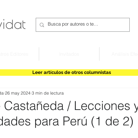
tros Editores
Invitados
Análisis Efe
Leer artículos de otros columnistas
da
26 may 2024
3 min de lectura
e Castañeda / Lecciones 
dades para Perú (1 de 2)