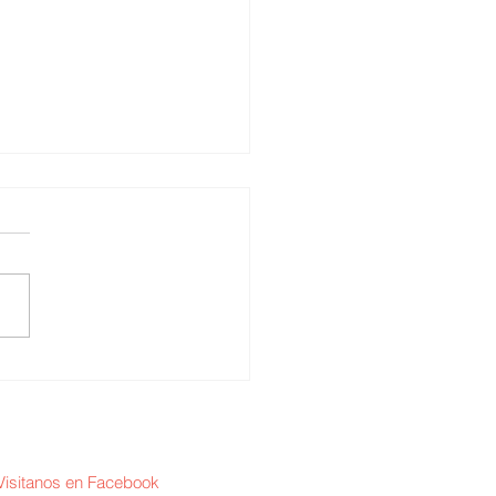
 Torres Negrón /
igencia artificial y
anidad
Visitanos en Facebook