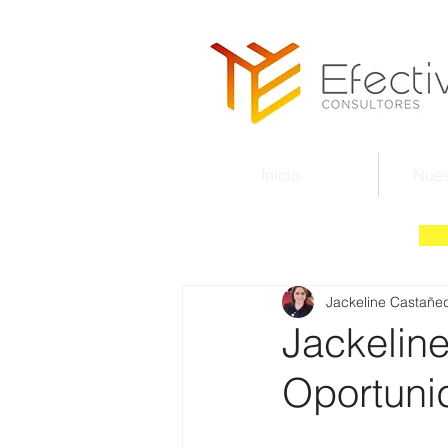
Inicio
Nues
Jackeline Castañe
Jackelin
Oportuni