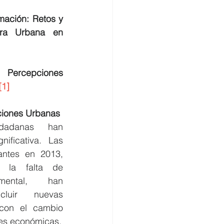
ación: Retos y 
ura Urbana en 
ercepciones 
[1]
ciones Urbanas
dadanas han 
ficativa. Las 
ntes en 2013, 
 la falta de 
mental, han 
luir nuevas 
 con el cambio 
des económicas.