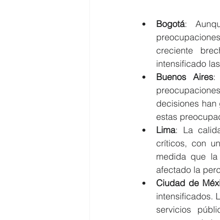
Bogotá
: Aunqu
preocupaciones
creciente bre
intensificado la
Buenos Aires
:
preocupaciones 
decisiones han 
estas preocupa
Lima
: La calid
críticos, con u
medida que la 
afectado la per
Ciudad de Méx
intensificados.
servicios públ