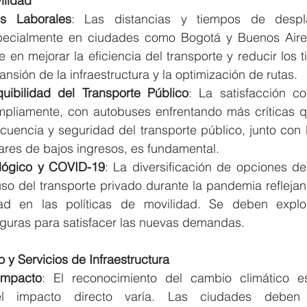
ilidad
os Laborales
: Las distancias y tiempos de despl
ecialmente en ciudades como Bogotá y Buenos Aires.
en mejorar la eficiencia del transporte y reducir los t
nsión de la infraestructura y la optimización de rutas.
uibilidad del Transporte Público
: La satisfacción co
mpliamente, con autobuses enfrentando más críticas qu
ecuencia y seguridad del transporte público, junto con 
gares de bajos ingresos, es fundamental.
lógico y COVID-19
: La diversificación de opciones de 
so del transporte privado durante la pandemia refleja
ad en las políticas de movilidad. Se deben explora
eguras para satisfacer las nuevas demandas.
 y Servicios de Infraestructura
Impacto
: El reconocimiento del cambio climático es
l impacto directo varía. Las ciudades deben fo