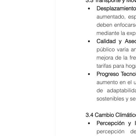
3.3 Transporte y Mov
Desplazamient
aumentado, esp
deben enfocarse 
mediante la expa
Calidad y Aseq
público varía a
mejora de la fr
tarifas para ho
Progreso Tecno
aumento en el u
de adaptabilid
sostenibles y s
3.4 Cambio Climático
Percepción y 
percepción de