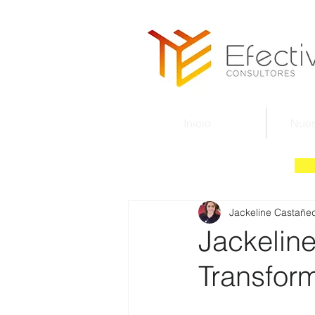
Inicio
Nues
Jackeline Castañe
Jackelin
Transfor