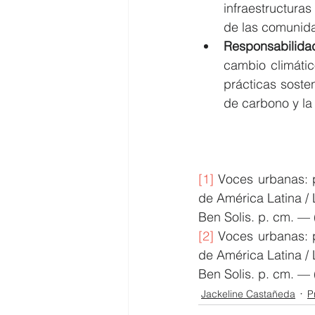
infraestructura
de las comunid
Responsabilida
cambio climátic
prácticas soste
de carbono y la 
[1]
 Voces urbanas: p
de América Latina /
Ben Solis. p. cm. — 
[2]
 Voces urbanas: p
de América Latina /
Ben Solis. p. cm. — 
Jackeline Castañeda
P