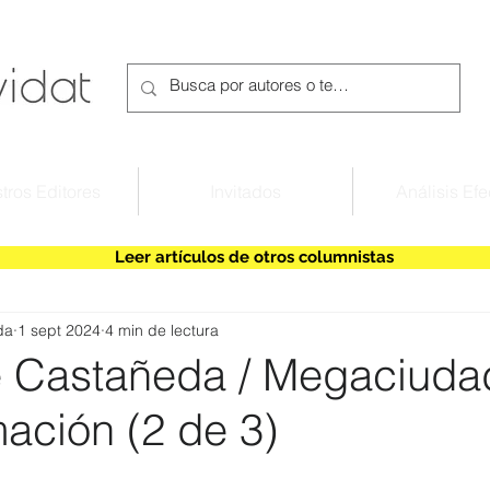
tros Editores
Invitados
Análisis Efe
Leer artículos de otros columnistas
da
1 sept 2024
4 min de lectura
e Castañeda / Megaciuda
mación (2 de 3)