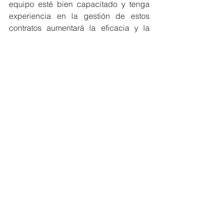
equipo esté bien capacitado y tenga 
experiencia en la gestión de estos 
contratos aumentará la eficacia y la 
eficiencia en la ejecución de 
proyectos.
ü  
Monitoreo y Cumplimiento Riguroso
: 
Establecer mecanismos sólidos de 
monitoreo y cumplimiento contractual 
es esencial para garantizar que todas 
las partes cumplan con sus 
obligaciones. Implementar medidas 
correctivas en caso de incumplimiento 
garantizará la integridad 
y el éxito del 
contrato.
ü  
Adaptabilidad a Cambios Externos
: 
Desarrollar la capacidad de adaptarse 
rápidamente a cambios en el entorno 
externo es fundamental. Mantenerse al 
tanto de regulaciones 