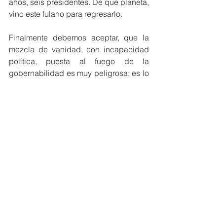
años, seis presidentes. De que planeta, 
vino este fulano para regresarlo.
Finalmente debemos aceptar, que la 
mezcla de vanidad, con incapacidad 
política, puesta al fuego de la 
gobernabilidad es muy peligrosa; es lo 
que hoy se sigue viviendo.
El Perú y los 34 millones de peruanos, 
no lo merecemos.
Referencias:
Los autores. JORGE AREVALO ACHA 
& VICTOR VASQUEZ VILLANUEVA. 
Coordinador & Director Ejecutivo de la 
Defensoria del Productor Agrario. Abril, 
2024. Esta publicación, forma parte de 
las actividades regulares de la 
Defensoria.