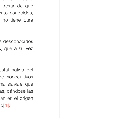
 pesar de que 
nto conocidos, 
no tiene cura 
us desconocidos 
, que a su vez 
tal nativa del 
de monocultivos 
na salvaje que 
as, dándose las 
n en el origen 
no
[1]
.