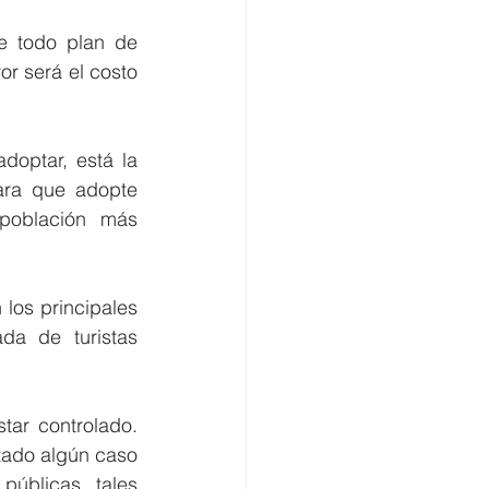
e todo plan de 
r será el costo 
optar, está la 
ara que adopte 
población más 
los principales 
da de turistas 
ar controlado. 
ado algún caso 
úblicas, tales 