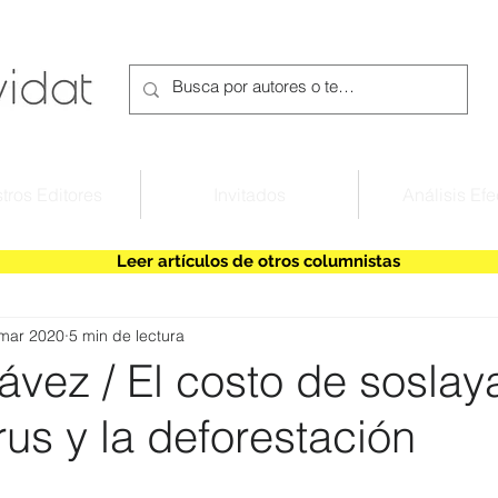
tros Editores
Invitados
Análisis Efe
Leer artículos de otros columnistas
mar 2020
5 min de lectura
vez / El costo de soslaya
us y la deforestación