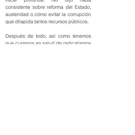
consistente sobre reforma del Estado, 
austeridad o cómo evitar la corrupción 
que dilapida tantos recursos públicos.
Después de todo, así como tenemos 
que curarnos en salud de radicalismos 
de izquierda, también debemos estar 
prevenidos de la tentación populista, 
sea de izquierda o de derecha. A la 
larga es el pueblo el que paga los 
platos rotos. Nos queda una semana 
para seguir informándonos.
Jorge Chavez Álvarez
Gestión Pública
Economía