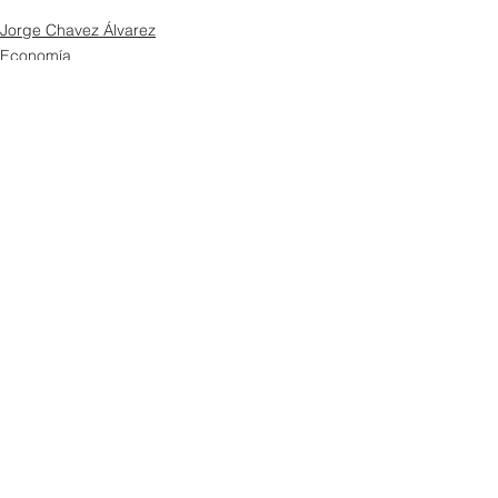
Jorge Chavez Álvarez
Economía
Opinión
Ver todo
Entradas recientes