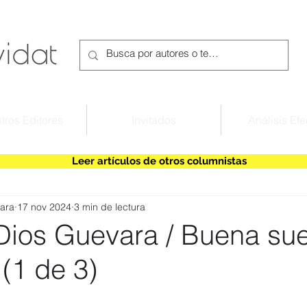
tros Editores
Invitados
Análisis Efe
Leer artículos de otros columnistas
ara
17 nov 2024
3 min de lectura
Dios Guevara / Buena sue
(1 de 3)