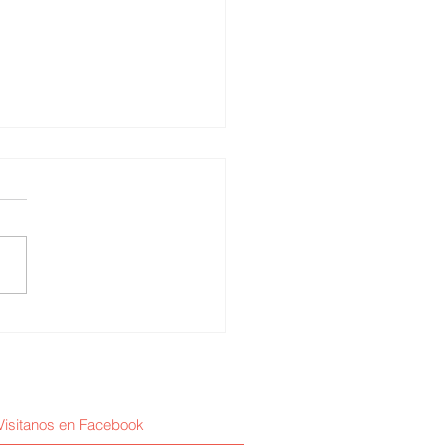
 Torres Negrón /
igencia artificial y
anidad
Visitanos en Facebook