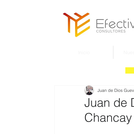
Inicio
Nues
Juan de Dios Guev
Juan de 
Chancay 