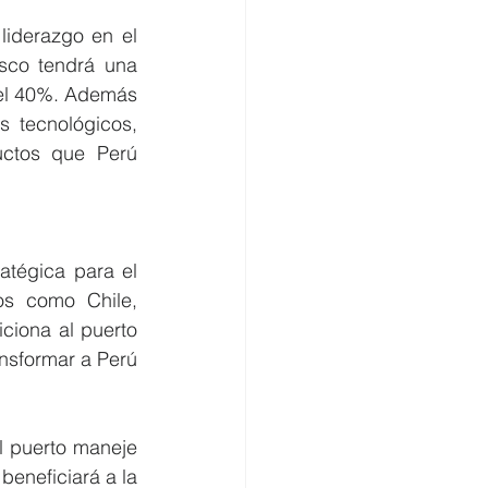
iderazgo en el 
sco tendrá una 
el 40%. Además 
s tecnológicos, 
uctos que Perú 
tégica para el 
s como Chile, 
ciona al puerto 
nsformar a Perú 
l puerto maneje 
eneficiará a la 