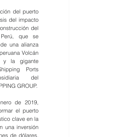
ión del puerto 
is del impacto 
onstrucción del 
Perú, que se 
de una alianza 
 peruana Volcán 
y la gigante 
ipping Ports 
idiaria del 
IPPING GROUP.
nero de 2019, 
ormar el puerto 
ico clave en la 
n una inversión 
nes de dólares, 