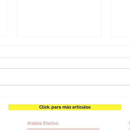
Yefferson Llonto Y Brenda
José
Vallejo / Salarios que
Intel
impulsan el desarrollo
hum
Click, para más artículos
Análisis Efectivo