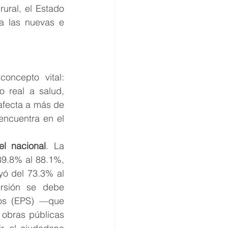
ral, el Estado 
a las nuevas e 
ncepto vital: 
 real a salud, 
fecta a más de 
ncuentra en el 
l nacional
. La 
9.8% al 88.1%, 
yó del 73.3% al 
rsión se debe 
os (EPS) —que 
obras públicas 