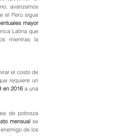
eno, avanzamos 
 el Perú sigue 
entuales mayor 
ica Latina que 
s mientras la 
rar el costo de 
ue requiere un 
8 en 2016
 a una 
nea de pobreza 
sto mensual
 se 
 enemigo de los 