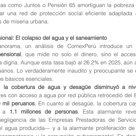
as como Juntos o Pensión 65 amortiguan la pobreza ru
ñar una red de protección social eficiente adaptada 
 de miseria urbana.
ional: El colapso del agua y el saneamiento
anorama, un análisis de ComexPerú introduce un co
ensional
, que mide no solo el dinero, sino el acceso
a digna. Aunque esta tasa bajó al 26.2% en 2025, aún a
uanos. Lo verdaderamente inaudito y preocupante se e
os básicos esenciales.
, 
la cobertura de agua y desagüe disminuyó a nive
es con acceso a agua por red pública retrocedió del 8
 mil peruanos
. En cuanto al desagüe, la cobertura ca
o a 
1.1 millones de personas
. Esta alarmante reve
negligencia de las Empresas Prestadoras de Servici
l agua producida— y a la alarmante proliferación de 