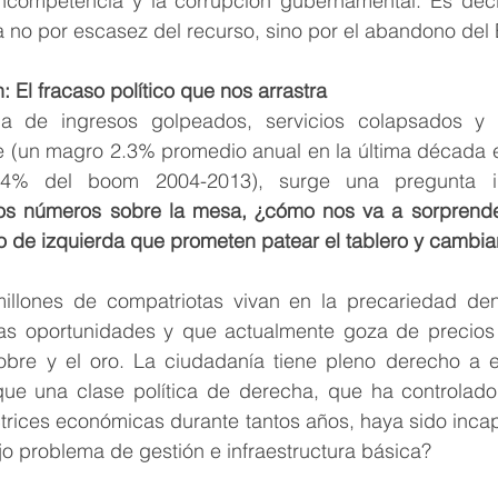
incompetencia y la corrupción gubernamental. Es decir
ua no por escasez del recurso, sino por el abandono del
 El fracaso político que nos arrastra
a de ingresos golpeados, servicios colapsados y u
 (un magro 2.3% promedio anual en la última década 
6.4% del boom 2004-2013), surge una pregunta i
os números sobre la mesa, ¿cómo nos va a sorprende
o de izquierda que prometen patear el tablero y cambia
llones de compatriotas vivan en la precariedad den
s oportunidades y que actualmente goza de precios i
cobre y el oro. La ciudadanía tiene pleno derecho a es
ue una clase política de derecha, que ha controlado
trices económicas durante tantos años, haya sido incap
ejo problema de gestión e infraestructura básica?