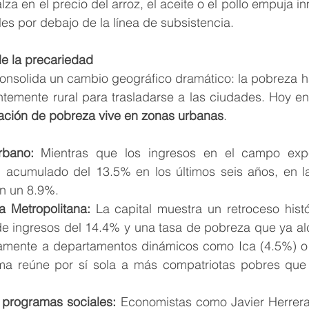
lza en el precio del arroz, el aceite o el pollo empuja i
les por debajo de la línea de subsistencia.
e la precariedad
consolida un cambio geográfico dramático: la pobreza h
emente rural para trasladarse a las ciudades. Hoy en 
uación de pobreza vive en zonas urbanas
.
rbano:
 Mientras que los ingresos en el campo expe
l acumulado del 13.5% en los últimos seis años, en la
n un 8.9%.
a Metropolitana:
 La capital muestra un retroceso histó
e ingresos del 14.4% y una tasa de pobreza que ya al
amente a departamentos dinámicos como Ica (4.5%) o
ima reúne por sí sola a más compatriotas pobres que
 programas sociales:
 Economistas como Javier Herrera 