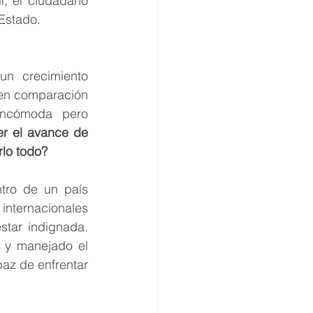
, el ciudadano 
 Estado.
n crecimiento 
en comparación 
ncómoda pero 
r el avance de 
rlo todo?
tro de un país 
nternacionales 
tar indignada. 
 y manejado el 
az de enfrentar 