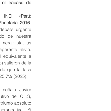
 el fracaso de 
l INEI, 
«Perú: 
Monetaria 2016-
ebate urgente 
do de nuestra 
mera vista, las 
arente alivio: 
 equivalente a 
 salieron de la 
do que la tasa 
 25.7% (2025).
señala Javier 
utivo del CIES, 
riunfo absoluto 
rspectiva. Si 