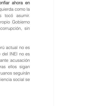
fiar ahora en 
quierda como la 
 tocó asumir. 
ropio Gobierno 
orrupción, sin 
ú actual no es 
e del INEI no es 
ante acusación 
as ellos sigan 
uanos seguirán 
encia social se 