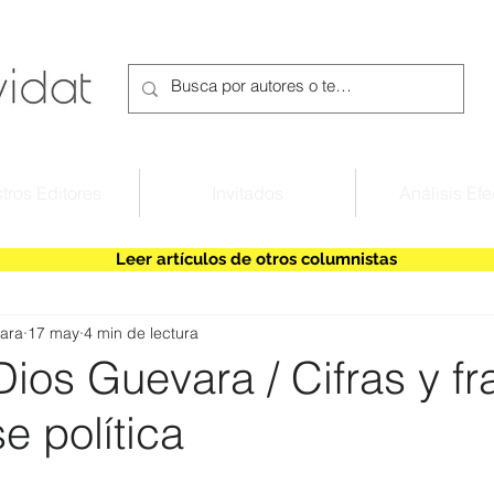
tros Editores
Invitados
Análisis Efe
Leer artículos de otros columnistas
ara
17 may
4 min de lectura
ios Guevara / Cifras y f
se política