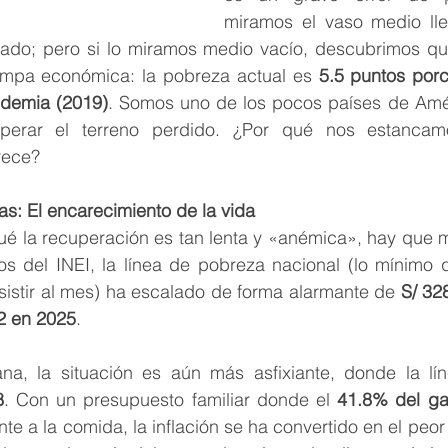
miramos el vaso medio ll
ado; pero si lo miramos medio vacío, descubrimos que
ampa económica: la pobreza actual es 
5.5 puntos porc
ndemia (2019)
. Somos uno de los pocos países de Amér
perar el terreno perdido. ¿Por qué nos estancamo
rece?
fras: El encarecimiento de la vida
é la recuperación es tan lenta y «anémica», hay que mi
os del INEI, la línea de pobreza nacional (lo mínimo q
istir al mes) ha escalado de forma alarmante de 
S/ 32
2 en 2025
.
na, la situación es aún más asfixiante, donde la lí
8
. Con un presupuesto familiar donde el 
41.8% del ga
te a la comida, la inflación se ha convertido en el peor