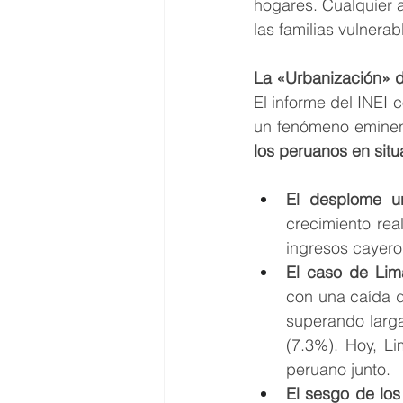
hogares. Cualquier a
las familias vulnerab
La «Urbanización» d
El informe del INEI 
un fenómeno eminent
los peruanos en sit
El desplome u
crecimiento rea
ingresos cayero
El caso de Lim
con una caída d
superando larg
(7.3%). Hoy, L
peruano junto.
El sesgo de los