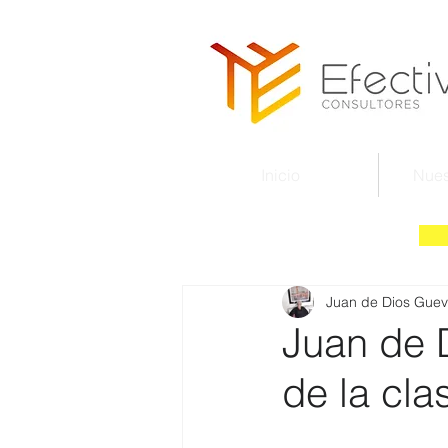
Inicio
Nues
Juan de Dios Guev
Juan de D
de la cla