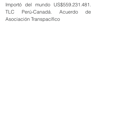
Importó del mundo US$559.231.481. 
TLC Perú-Canadá. Acuerdo de 
Asociación Transpacífico
Chile Población: 19.493.184. 
Superficie: 756.700 km2. PBI 310.699 
M€. Exportó a Perú US$2.234.346 
Importó de Perú US$1.742.683 Saldo: 
US$491.663. Exportó al mundo 
US$100.290.449. Importó del mundo 
US$80.492.407 Acuerdo de Libre 
Comercio entre Perú y Chile. Acuerdo 
de Asociación Transpacífico.  Alianza 
del Pacífico
Estados Unidos. Población: 
333.530.000. Superficie: 9.831.510 
km2. PBI 25.303.708 M€. Exportó a 
Perú US$12.039.069 Importó de Perú 