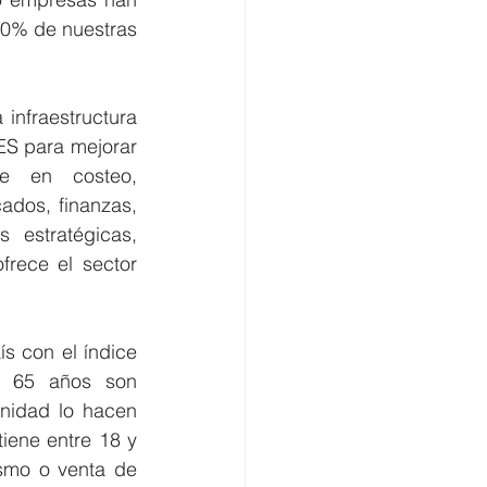
0% de nuestras 
nfraestructura 
PES para mejorar 
te en costeo, 
dos, finanzas, 
 estratégicas, 
frece el sector 
 con el índice 
 65 años son 
idad lo hacen 
ene entre 18 y 
smo o venta de 