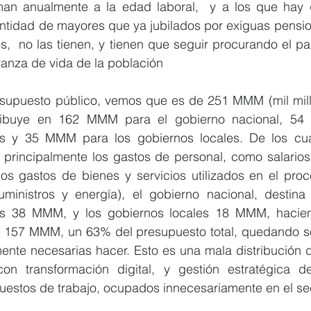
an anualmente a la edad laboral,  y a los que hay 
antidad de mayores que ya jubilados por exiguas pensio
s,  no las tienen, y tienen que seguir procurando el pan 
anza de vida de la población
esupuesto público, vemos que es de 251 MMM (mil millo
stribuye en 162 MMM para el gobierno nacional, 54
es y 35 MMM para los gobiernos locales. De los cua
n principalmente los gastos de personal, como salarios
los gastos de bienes y servicios utilizados en el proc
uministros y energía), el gobierno nacional, destin
es 38 MMM, y los gobiernos locales 18 MMM, haciend
e 157 MMM, un 63% del presupuesto total, quedando só
ente necesarias hacer. Esto es una mala distribución d
on transformación digital, y gestión estratégica de
puestos de trabajo, ocupados innecesariamente en el se