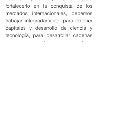
fortalecerlo en la conquista de los 
mercados internacionales, debemos 
trabajar integradamente, para obtener 
capitales y desarrollo de ciencia y 
tecnología, para desarrollar cadenas 
de valor en nuestras diversas ventajas 
comparativas.
Tanto que se pudiera hacer, pero nos 
falta tanto, comida, educación, valores, 
derechos, seguridad, justicia, salud, 
infraestructura, entre otros. Tantos 
recursos que poseemos, para poder 
ser un país saludablemente productivo, 
pero cuán lejos estamos de serlo. ¿Qué 
deberíamos hacer? Reaccionemos. 
Pensemos en nuestras siguientes 
generaciones y actuemos.