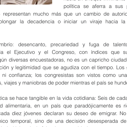
política se aferra a sus p
6 representan mucho más que un cambio de autorida
olongar la decadencia o iniciar un viraje hacia la 
mbrío: desencanto, precariedad y fuga de talento
ia el Ejecutivo y el Congreso, con índices que s
ún diversas encuestadoras, no es un capricho ciudadan
ación y legitimidad que se agudiza con el tiempo. Los 
 ni confianza; los congresistas son vistos como una 
, viajes y maniobras de poder mientras el país se hund
ica se hace tangible en la vida cotidiana: Seis de cad
d alimentaria, en un país que paradójicamente es ri
cada diez jóvenes declaran su deseo de emigrar. No 
ico temporal, sino de una decisión desesperada de 