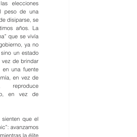
as elecciones 
l peso de una 
de disiparse, se 
timos años. La 
a” que se vivía 
gobierno, ya no 
 sino un estado 
 vez de brindar 
 en una fuente 
mía, en vez de 
, reproduce 
o, en vez de 
sienten que el 
ic”: avanzamos 
entras la élite 