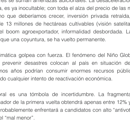
ores se suman amenazas adicionales. La desaceleración 
 es ya inocultable; con toda el alza del precio de las m
o que deberíamos crecer, inversión privada retraída, 
e 13 millones de hectáreas cultivables (visión satelital
el boom agroexportador, informalidad desbordada. L
que una coyuntura, se ha vuelto permanente.
limática golpea con fuerza. El fenómeno del Niño Globa
a prevenir desastres colocan al país en situación de 
mos años podrían consumir enormes recursos públic
do cualquier intento de reactivación económica.
ral es una tómbola de incertidumbre. La fragmentac
nador de la primera vuelta obtendrá apenas entre 12% y
robablemente enfrentará a candidatos con alto “antivot
 el “mal menor”.