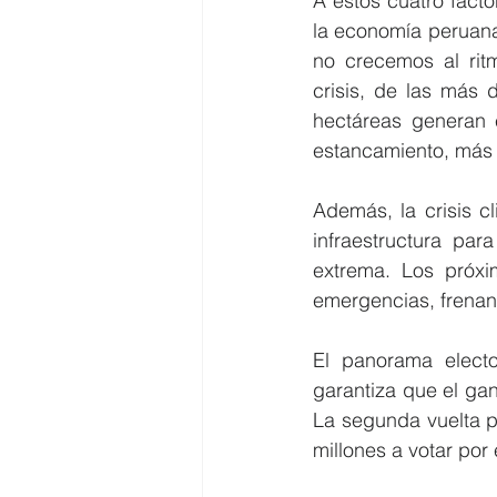
A estos cuatro fact
la economía peruana,
no crecemos al ritm
crisis, de las más d
hectáreas generan 
estancamiento, más 
Además, la crisis c
infraestructura par
extrema. Los próxi
emergencias, frenan
El panorama electo
garantiza que el ga
La segunda vuelta p
millones a votar por