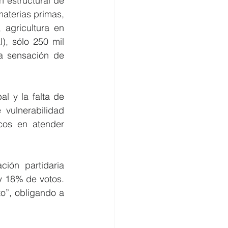
estructural de 
aterias primas, 
agricultura en 
), sólo 250 mil 
a sensación de 
l y la falta de 
vulnerabilidad 
os en atender 
ión partidaria 
 18% de votos. 
o”, obligando a 