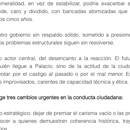
ameralidad, en vez de estabilizar, podría exacerbar e
e, caro y dividido, con bancadas atomizadas que r
mos cinco años.
 otro gobierno sin respaldo sólido, sometido a presion
os problemas estructurales siguen sin resolverse.
actor central, del desencanto a la reacción. El futu
én llegue a Palacio, sino de la actitud de la ciudad
votar por el castigo al pasado o por el mal menor. E
s improvisados, carentes de capacidad técnica y ética.
xige tres cambios urgentes en la conducta ciudadana:
rio estratégico: dejar de premiar el carisma vacío o las p
cer a quienes demuestren coherencia histórica, traye
ios.