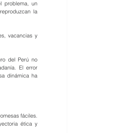
l problema, un 
eproduzcan la 
es, vacancias y 
ro del Perú no 
anía. El error 
sa dinámica ha 
romesas fáciles. 
ctoria ética y 