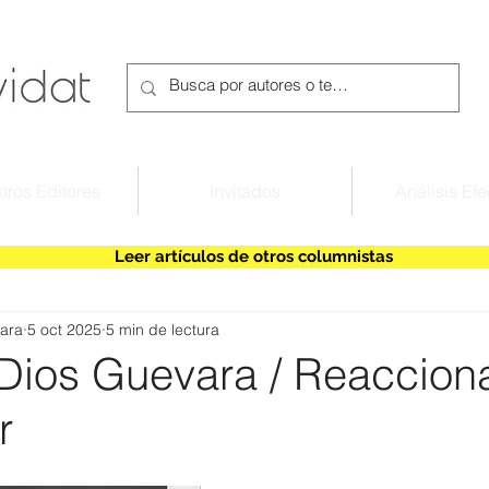
tros Editores
Invitados
Análisis Efe
Leer artículos de otros columnistas
ara
5 oct 2025
5 min de lectura
Dios Guevara / Reacciona
ar