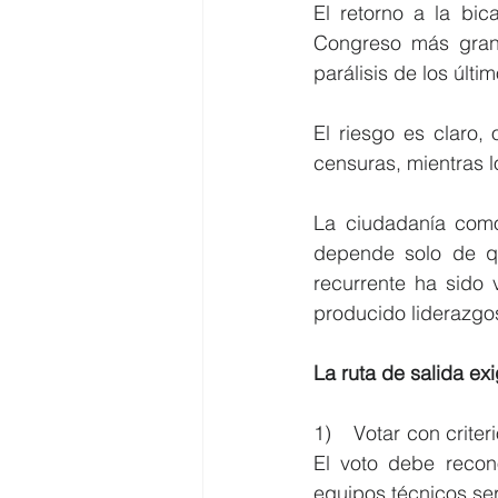
El retorno a la bic
Congreso más grand
parálisis de los últi
El riesgo es claro,
censuras, mientras l
La ciudadanía como 
depende solo de qui
recurrente ha sido 
producido liderazgo
La ruta de salida e
1)    Votar con crite
El voto debe recono
equipos técnicos ser