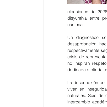
elecciones de 202
disyuntiva entre pr
nacional.
Un diagnóstico so
desaprobación hac
respectivamente seg
crisis de represent
no inspiran respeto
dedicada a blindajes
La desconexión polít
viven en insegurida
naturales. Seis de 
intercambio académ