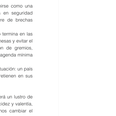
irse como una 
s en seguridad 
rre de brechas 
 termina en las 
sas y evitar el 
n de gremios, 
 agenda mínima 
tuación: un país 
retienen en sus 
rá un lustro de 
dez y valentía, 
os cambiar el 