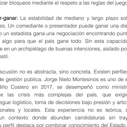
lizar bloqueos mediante el respeto a las reglas del jueg
r-ganar: 
La estabilidad de mediano y largo plazo sol
les. Un comediante o presentador puede ganar una dis
ro un estadista gana una negociación encontrando punto
algo para que el país gane todo. Sin esta capacida
e en un archipiélago de buenas intenciones, aislado po
stil.
scusión no es abstracta, sino concreta. Existen perfile
e gestión pública. Jorge Nieto Montesinos es uno de el
ño Costero en 2017, se desempeñó como ministro
e las crisis más complejas del país, que exigió
iegue logístico, toma de decisiones bajo presión y artic
onales y locales. Esta experiencia no es teórica, s
n contexto donde abundan candidaturas sin tray
u perfil destaca por combinar conocimiento del Estado,