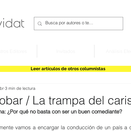
tros Editores
Invitados
Análisis Efe
Leer artículos de otros columnistas
br
3 min de lectura
obar / La trampa del car
ma: ¿Por qué no basta con ser un buen comediante?
mente vamos a encargar la conducción de un país a q