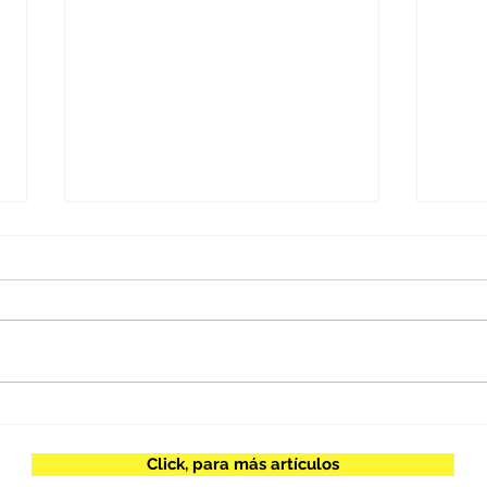
Juan Escobar / Inteligencia
Herb
artificial y poder
espe
Click, para más artículos