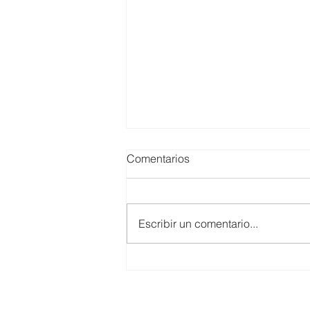
Comentarios
Escribir un comentario...
Huber Valdivia / Empresa y
Majes-Siguas II