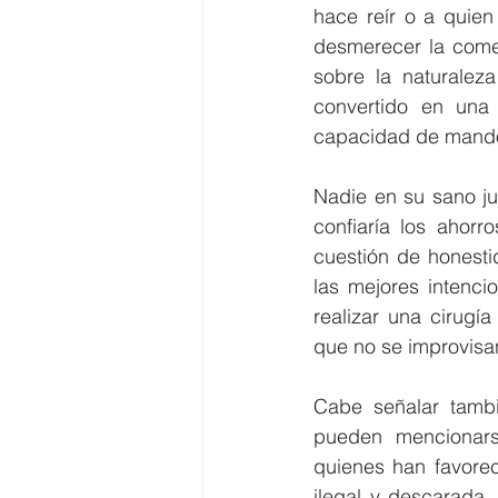
hace reír o a quie
desmerecer la comed
sobre la naturaleza
convertido en una 
capacidad de mand
Nadie en su sano jui
confiaría los ahor
cuestión de honesti
las mejores intenci
realizar una cirugí
que no se improvisa
Cabe señalar tamb
pueden mencionars
quienes han favore
ilegal y descarada.