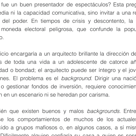
n fue un buen presentador de espectáculos? Esta pre
ia ni la capacidad comunicativa, sino invitar a una re
 del poder. En tiempos de crisis y descontento, la 
moneda electoral peligrosa, que confunde la popul
o.
cio encargaría a un arquitecto brillante la dirección de 
ros de toda una vida a un adolescente de catorce a
dad o bondad; el arquitecto puede ser íntegro y el jov
ones. El problema es el 
background
. Dirigir una naci
a o gestionar fondos de inversión, requiere conocimien
n en un escenario ni se heredan por carisma.
ién que existen buenos y malos 
backgrounds
. Entre
e los comportamientos de muchos de los actuales 
cido a grupos mafiosos o, en algunos casos, a sí mi
 Difícilmente alguien confiaría su casa a quien es sos