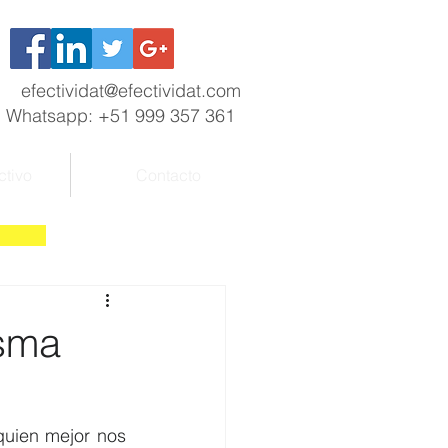
efectividat@efectividat.com
Whatsapp: +51 999 357 361
ctivo
Contacto
isma
uien mejor nos 