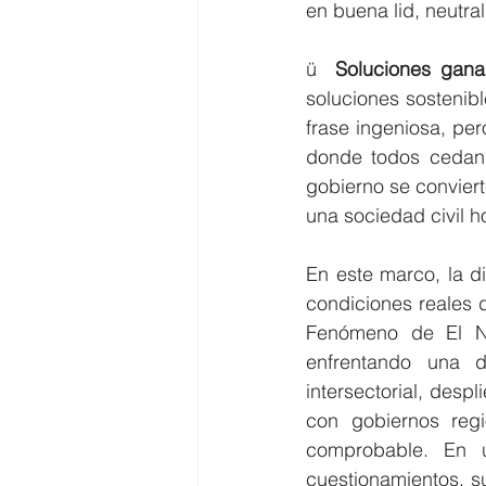
en buena lid, neutra
ü  
Soluciones gana
soluciones sostenib
frase ingeniosa, pe
donde todos cedan 
gobierno se conviert
una sociedad civil ho
En este marco, la di
condiciones reales d
Fenómeno de El Ni
enfrentando una d
intersectorial, despl
con gobiernos regi
comprobable. En u
cuestionamientos, s