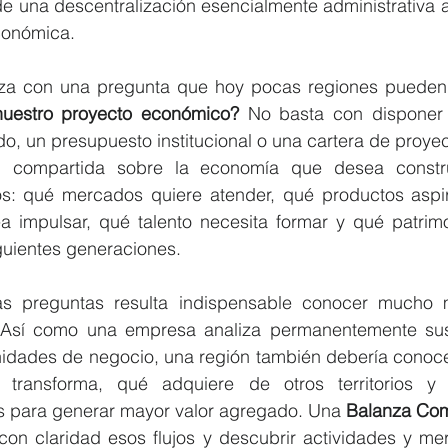
e una descentralización esencialmente administrativa a
conómica.
a con una pregunta que hoy pocas regiones pueden 
nuestro proyecto económico?
 No basta con disponer 
o, un presupuesto institucional o una cartera de proyec
n compartida sobre la economía que desea construi
s: qué mercados quiere atender, qué productos aspira
 impulsar, qué talento necesita formar y qué patrim
iguientes generaciones.
s preguntas resulta indispensable conocer mucho me
 Así como una empresa analiza permanentemente sus
nidades de negocio, una región también debería conocer
transforma, qué adquiere de otros territorios y 
s para generar mayor valor agregado. Una 
Balanza Com
r con claridad esos flujos y descubrir actividades y m