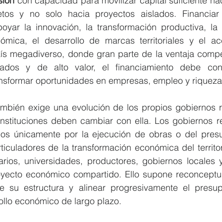
sión
 con capacidad para movilizar capital suficiente ha
tos y no solo hacia proyectos aislados. Financiar
poyar la innovación, la transformación productiva, la ce
nómica, el desarrollo de marcas territoriales y el a
s megadiverso, donde gran parte de la ventaja competi
iados y de alto valor, el financiamiento debe conv
ansformar oportunidades en empresas, empleo y riqueza
mbién exige una evolución de los propios gobiernos reg
instituciones deben cambiar con ella. Los gobiernos re
os únicamente por la ejecución de obras o del pres
rticuladores de la transformación económica del territo
ios, universidades, productores, gobiernos locales y 
yecto económico compartido. Ello supone reconceptual
de su estructura y alinear progresivamente el presu
ollo económico de largo plazo.