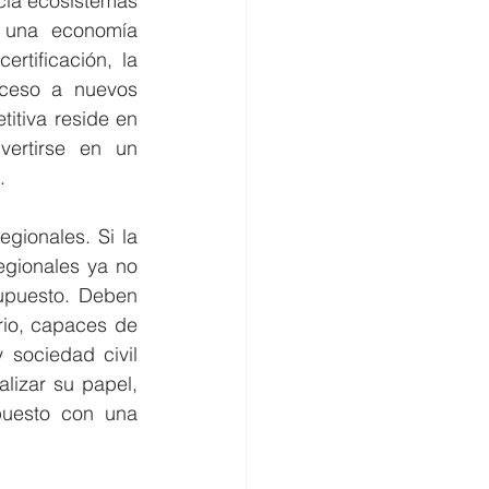
cia ecosistemas 
 una economía 
rtificación, la 
cceso a nuevos 
tiva reside en 
ertirse en un 
.
ionales. Si la 
gionales ya no 
upuesto. Deben 
rio, capaces de 
sociedad civil 
izar su papel, 
puesto con una 