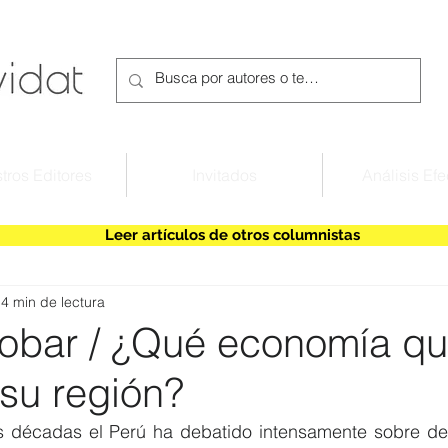
tros Editores
Invitados
Análisis Efe
Leer artículos de otros columnistas
4 min de lectura
obar / ¿Qué economía qu
 su región?
décadas el Perú ha debatido intensamente sobre desc