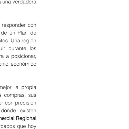
 una verdadera 
responder con 
de un Plan de 
tos. Una región 
r durante los 
 a posicionar, 
onio económico 
jor la propia 
 compras, sus 
 con precisión 
dónde existen 
ercial Regional
ercados que hoy 