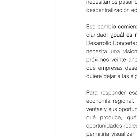
necesitamos pasar d
descentralización e
Ese cambio comienz
claridad: 
¿cuál es 
Desarrollo Concertad
necesita una visió
próximos veinte año
qué empresas desea
quiere dejar a las s
Para responder esa
economía regional.
ventas y sus oportu
qué produce, qué 
oportunidades reale
permitiría visualiza