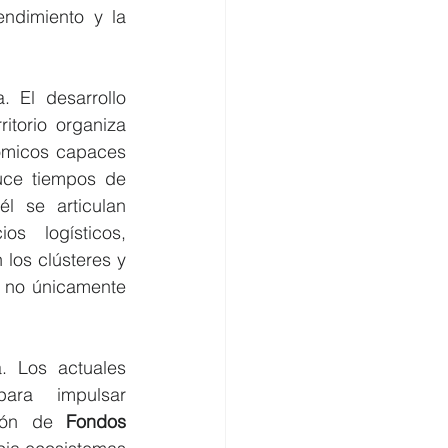
ndimiento y la 
 El desarrollo 
torio organiza 
ómicos capaces 
uce tiempos de 
 se articulan 
s logísticos, 
los clústeres y 
 no únicamente 
. Los actuales 
ara impulsar 
ción de 
Fondos 