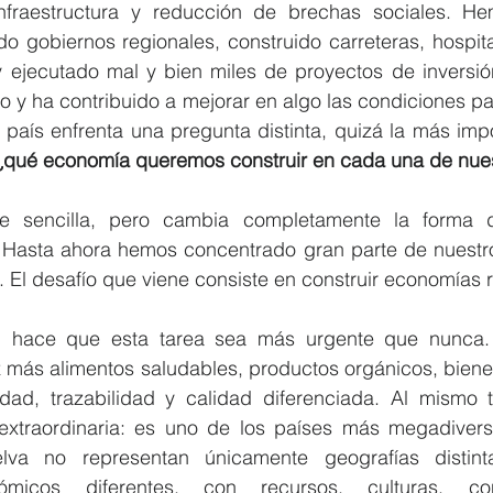
infraestructura y reducción de brechas sociales. Hem
o gobiernos regionales, construido carreteras, hospita
y ejecutado mal y bien miles de proyectos de inversión
o y ha contribuido a mejorar en algo las condiciones par
país enfrenta una pregunta distinta, quizá la más impo
¿qué economía queremos construir en cada una de nues
e sencilla, pero cambia completamente la forma d
al. Hasta ahora hemos concentrado gran parte de nuestr
. El desafío que viene consiste en construir economías 
al hace que esta tarea sea más urgente que nunca.
ás alimentos saludables, productos orgánicos, bienes
bilidad, trazabilidad y calidad diferenciada. Al mismo 
xtraordinaria: es uno de los países más megadiverso
lva no representan únicamente geografías distintas
ómicos diferentes, con recursos, culturas, con