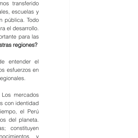
os transferido 
les, escuelas y 
 pública. Todo 
a el desarrollo. 
rtante para las 
tras regiones?
e entender el 
os esfuerzos en 
regionales.
 Los mercados 
 con identidad 
tiempo, el Perú 
s del planeta. 
; constituyen 
ocimientos y 