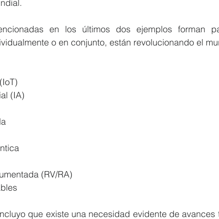
ndial.
encionadas en los últimos dos ejemplos forman pa
dividualmente o en conjunto, están revolucionando el m
(IoT)
ial (IA)
da
ntica
/Aumentada (RV/RA)
ables
oncluyo que existe una necesidad evidente de avances t