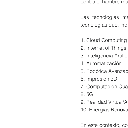
contra el hambre mu
Las tecnologías m
tecnologías que, in
1. Cloud Computing
2. Internet of Things 
3. Inteligencia Artific
4. Automatización
5. Robótica Avanza
6. Impresión 3D
7. Computación Cuá
8. 5G
9. Realidad Virtual
10. Energías Renov
En este contexto, c