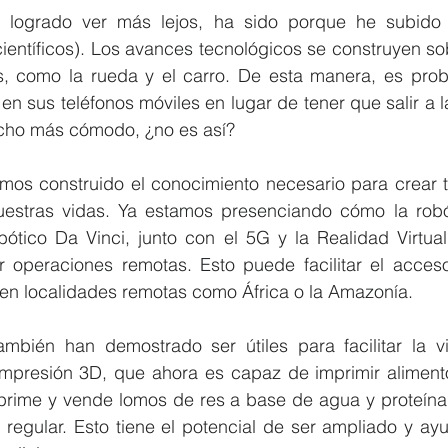
e logrado ver más lejos, ha sido porque he subido
ientíficos). Los avances tecnológicos se construyen so
s, como la rueda y el carro. De esta manera, es prob
en sus teléfonos móviles en lugar de tener que salir a l
cho más cómodo, ¿no es así?
emos construido el conocimiento necesario para crear t
uestras vidas. Ya estamos presenciando cómo la robó
ótico Da Vinci, junto con el 5G y la Realidad Virtual 
ar operaciones remotas. Esto puede facilitar el acceso
n localidades remotas como África o la Amazonía.
ambién han demostrado ser útiles para facilitar la 
mpresión 3D, que ahora es capaz de imprimir aliment
prime y vende lomos de res a base de agua y proteína 
 regular. Esto tiene el potencial de ser ampliado y ayu