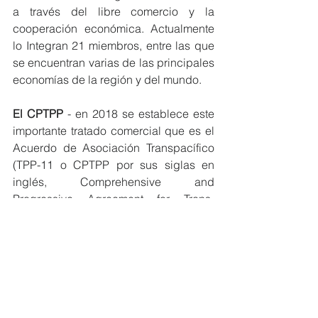
a través del libre comercio y la 
cooperación económica. Actualmente 
lo Integran 21 miembros, entre las que 
se encuentran varias de las principales 
economías de la región y del mundo.
El CPTPP
 - en 2018 se establece este 
importante tratado comercial que es el 
Acuerdo de Asociación Transpacífico 
(TPP-11 o CPTPP por sus siglas en 
inglés, Comprehensive and 
Progressive Agreement for Trans-
Pacific Partnership). Incluye a 11 
países de la región Asia - Pacífico, que 
tienen por objetivo eliminar o reducir 
aranceles en una amplia gama de 
productos, establecer reglas comunes 
para los negocios y fomentar el 