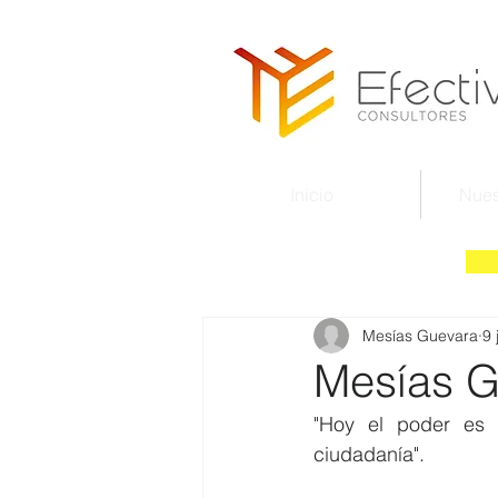
Inicio
Nues
Mesías Guevara
9 
Mesías G
"Hoy el poder es u
ciudadanía".