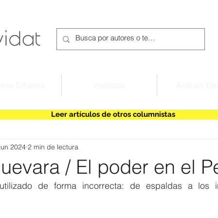
tros Editores
Invitados
Análisis Efe
Leer artículos de otros columnistas
jun 2024
2 min de lectura
uevara / El poder en el 
tilizado de forma incorrecta: de espaldas a los in