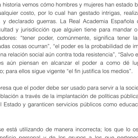
ra historia vemos cómo hombres y mujeres han estado b
lquier costo, por lo cual han gestado intrigas, realiz
es y declarado guerras. La Real Academia Española d
ultad y jurisdicción que alguien tiene para mandar o e
dores: “tener poder, comúnmente, significa tener l
das cosas ocurran”, “el poder es la probabilidad de im
a relación social aún contra toda resistencia”, “Salvo e
nes aún piensan en alcanzar el poder a como dé lug
; para ellos sigue vigente “el fin justifica los medios”.
xpresa que el poder debe ser usado para servir a la soc
oblación a través de la implantación de políticas públi
l Estado y garanticen servicios públicos como educaci
e está utilizando de manera incorrecta; los que lo ost
eficio personal y de los grupos a los que pertenec