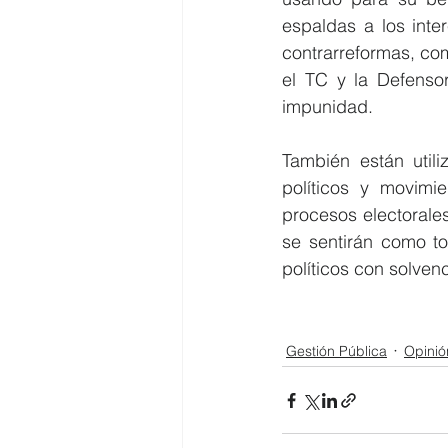
espaldas a los inte
contrarreformas, co
el TC y la Defensor
impunidad.
También están utili
políticos y movimi
procesos electorales
se sentirán como to
políticos con solven
Gestión Pública
Opinió