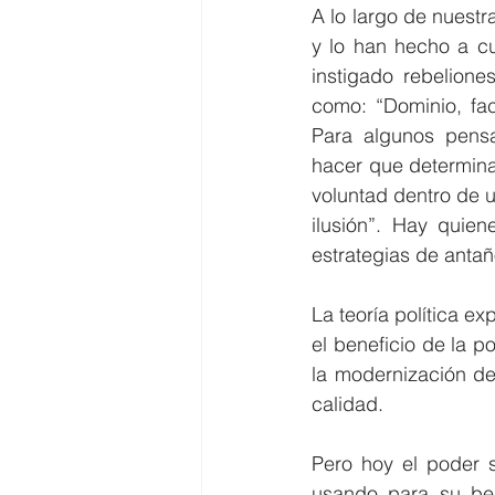
A lo largo de nuest
y lo han hecho a cua
instigado rebelion
como: “Dominio, fac
Para algunos pensa
hacer que determina
voluntad dentro de un
ilusión”. Hay quie
estrategias de antaño
La teoría política e
el beneficio de la p
la modernización de
calidad.
Pero hoy el poder s
usando para su ben