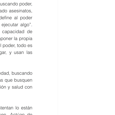
uscando poder, 
ado asesinatos, 
efine al poder 
jecutar algo”. 
a capacidad de 
poner la propia 
l poder, todo es 
ar, y usan las 
iedad, buscando 
cas que busquen 
ón y salud con 
entan lo están 
en. Actúan de 