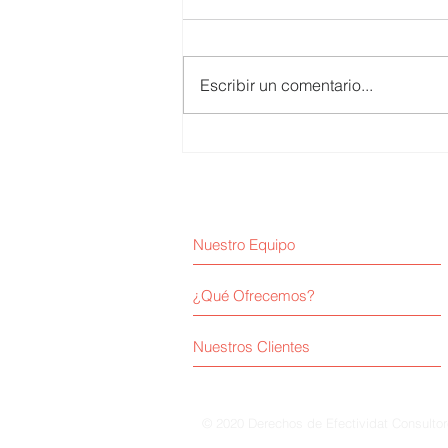
Escribir un comentario...
Huber Valdivia / Empresa y
Majes-Siguas II
Nuestro Equipo
¿Qué Ofrecemos?
Nuestros Clientes
© 2020 Derechos de Efectividat Consulto