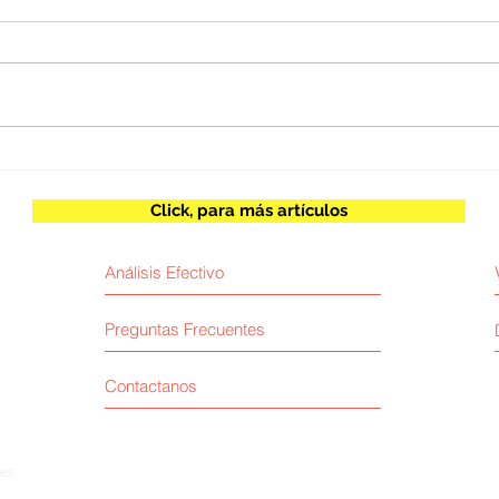
Juan Escobar / Inteligencia
Herb
artificial y poder
espe
Click, para más artículos
Análisis Efectivo
Preguntas Frecuentes
Contactanos
res