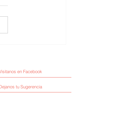
erth Cuba / La
cialización médica
Visitanos en Facebook
Dejanos tu Sugerencia