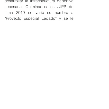
desarrollar la infraestructura deportiva 
necesaria. Culminados los JJPP de 
Lima 2019 se varió su nombre a 
“Proyecto Especial Legado” y se le 
asignó como tarea gestionar la nueva 
infraestructura hasta el año 2029. Es 
decir, sigue siendo una entidad de 
existencia temporal. ¿Por qué no 
convertirlo en una Autoridad de 
Infraestructura Deportiva, de duración 
permanente y con competencias de 
nivel nacional?
En resumen, comparto algunas ideas 
para reflexionar sobre la variación del 
diseño del sistema deportivo peruano. 
Cabe señalar además que esto debe ir 
acompañado de un modelo de 
gobernanza y de gestión modernos. 