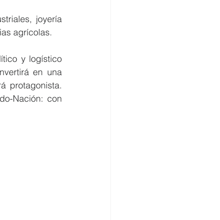
iales, joyería 
as agrícolas.
ico y logístico 
vertirá en una 
 protagonista. 
do-Nación: con 