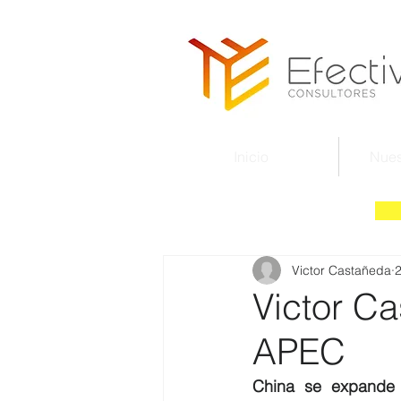
Inicio
Nues
Victor Castañeda
2
Victor C
APEC
China se expande 