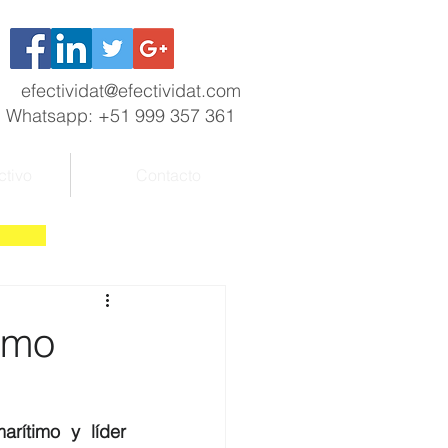
efectividat@efectividat.com
Whatsapp: +51 999 357 361
ctivo
Contacto
imo
ítimo y líder 