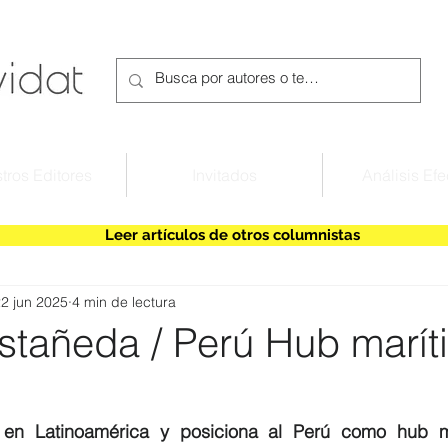
tros Editores
Invitados
Análisis Efe
Leer artículos de otros columnistas
2 jun 2025
4 min de lectura
astañeda / Perú Hub marít
en Latinoamérica y posiciona al Perú como hub mar